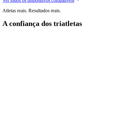
Ver todos os dispositivos compatíveis
Atletas reais. Resultados reais.
A confiança dos triatletas
"
A Transition tornou o meu treino simples e dinâmico.
Com horários
e meteorologia a mudar, este sistema ajusta-se às variáveis e
melhora-me todos os dias.
"
Creed Hendrickson
Triatleta
"Sou relativamente novo no triatlo, mas tenho experiência com
TrainingPeaks, Garmin e Strava.
O Transition impressionou-me
mesmo.
O Smart Coach é bom e o treino adaptativo parece muito
bem pensado; a app é simples e intuitiva e
o registo de nutrição
integrado — especialmente o acompanhamento de proteína — é
excelente.
"