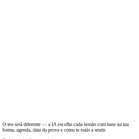
Ritmo sustentado
60 min
Yoga ou descanso
20 min
Volta longa
2.5–3.5 h
Corrida longa constante
60–75 min
O teu será diferente — a IA escolhe cada sessão com base na tua
forma, agenda, data da prova e como te estás a sentir.