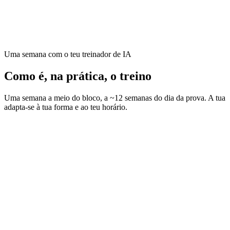
subidas e a tua preparação dá ênfase às escaladas
Um taper que te deixa fresco, não sem força — estrutura
comprovada
Uma semana com o teu treinador de IA
Como é, na prática, o treino
Uma semana a meio do bloco, a ~12 semanas do dia da prova. A tua
adapta-se à tua forma e ao teu horário.
Resistência
45–60 min
Mobilidade
15 min