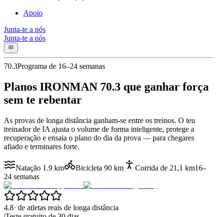
Apoio
Junta-te a nós
Junta-te a nós
70.3
Programa de 16–24 semanas
Planos IRONMAN 70.3 que
ganhar força
sem te rebentar
As provas de longa distância ganham-se entre os treinos. O teu
treinador de IA ajusta o volume de forma inteligente, protege a
recuperação e ensaia o plano do dia da prova — para chegares
afiado e terminares forte.
Natação 1.9 km
Bicicleta 90 km
Corrida de 21,1 km
16–
24 semanas
4.8
·
de atletas reais de longa distância
|
Teste gratuito de 30 dias