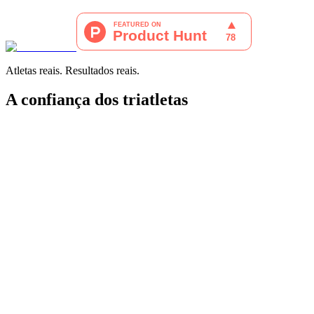
Atletas reais. Resultados reais.
A confiança dos triatletas
"
A Transition tornou o meu treino simples e dinâmico.
Com horários
e meteorologia a mudar, este sistema ajusta-se às variáveis e
melhora-me todos os dias.
"
Creed Hendrickson
Triatleta
"Sou relativamente novo no triatlo, mas tenho experiência com
TrainingPeaks, Garmin e Strava.
O Transition impressionou-me
mesmo.
O Smart Coach é bom e o treino adaptativo parece muito
bem pensado; a app é simples e intuitiva e
o registo de nutrição