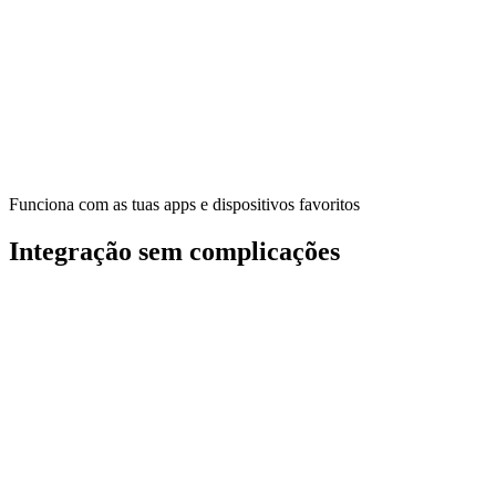
estruturado, completo e adaptativo
com feedback básico e algumas
dicas."
Luis B.
Triatleta
Funciona com as tuas apps e dispositivos favoritos
Integração sem complicações