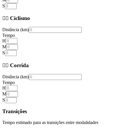
S
🚴‍♀️ Ciclismo
Distância (km)
Tempo
H
M
S
🏃‍♀️ Corrida
Distância (km)
Tempo
H
M
S
Transições
Tempo estimado para as transições entre modalidades