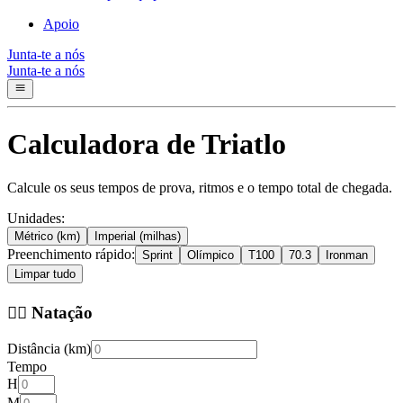
Apoio
Junta-te a nós
Junta-te a nós
Calculadora de Triatlo
Calcule os seus tempos de prova, ritmos e o tempo total de chegada.
Unidades:
Métrico (km)
Imperial (milhas)
Preenchimento rápido:
Sprint
Olímpico
T100
70.3
Ironman
Limpar tudo
🏊‍♀️ Natação
Distância (km)
Tempo
H
M