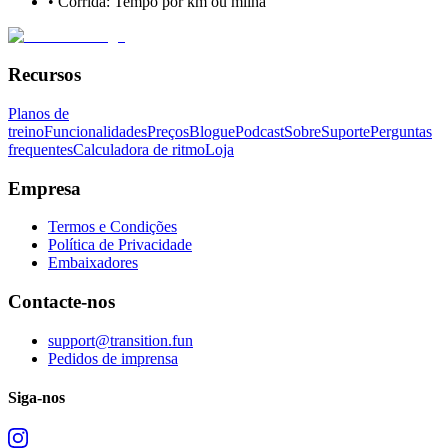
• Corrida: Tempo por km ou milha
Recursos
Planos de
treino
Funcionalidades
Preços
Blogue
Podcast
Sobre
Suporte
Perguntas
frequentes
Calculadora de ritmo
Loja
Empresa
Termos e Condições
Política de Privacidade
Embaixadores
Contacte-nos
support@transition.fun
Pedidos de imprensa
Siga-nos