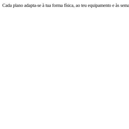
Cada plano adapta-se à tua forma física, ao teu equipamento e às sema
SPRINT
750 m
20 km
5 km
8–12 semanas
Iniciantes e caçadores de velocidade
OLÍMPICO