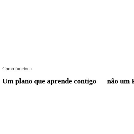
Volume flexível — todos os desportos são bem-vindos
Ongoing
Atletas que priorizam a saúde
PERSONALIZADO
Qualquer desporto, qualquer objetivo
À medida
Qualquer modalidade — única ou multidesporto
Como funciona
Um plano que aprende contigo — não um 