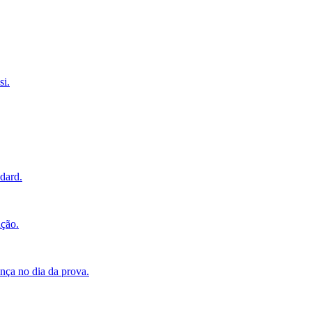
si.
ndard.
ação.
nça no dia da prova.