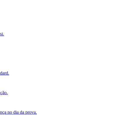
si.
ndard.
ação.
nça no dia da prova.