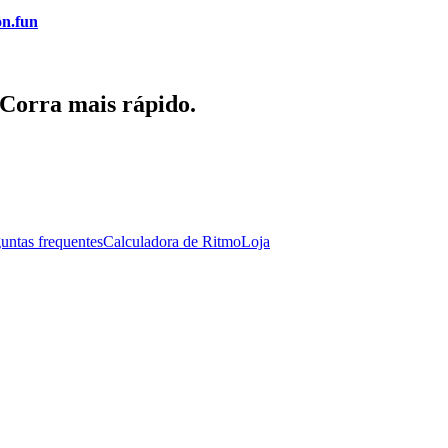
on.fun
 Corra mais rápido.
untas frequentes
Calculadora de Ritmo
Loja