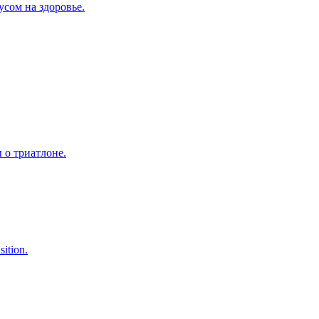
сом на здоровье.
 о триатлоне.
ition.