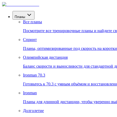
Планы
Все планы
Посмотрите все тренировочные планы и найдите св
Спринт
Планы, оптимизированные под скорость на коротки
Олимпийская дистанция
Баланс скорости и выносливости для стандартной д
Ironman 70.3
Готовьтесь к 70.3 с умным объёмом и восстановлен
Ironman
Планы для длинной дистанции, чтобы уверенно вый
Долголетие