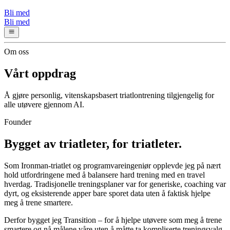
Bli med
Bli med
Om oss
Vårt oppdrag
Å gjøre personlig, vitenskapsbasert triatlontrening tilgjengelig for
alle utøvere gjennom AI.
Founder
Bygget av triatleter, for triatleter.
Som Ironman-triatlet og programvareingeniør opplevde jeg på nært
hold utfordringene med å balansere hard trening med en travel
hverdag. Tradisjonelle treningsplaner var for generiske, coaching var
dyrt, og eksisterende apper bare sporet data uten å faktisk hjelpe
meg å trene smartere.
Derfor bygget jeg Transition – for å hjelpe utøvere som meg å trene
smartere og nå målene våre uten å måtte ta kompliserte treningsvalg.