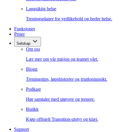
Langsiktig helse
Treningsplaner for vedlikehold og bedre helse.
Funksjoner
Priser
Selskap
Om oss
Lær mer om vår misjon og teamet vårt.
Blogg
Treningstips, løpshistorier og triatloninnsikt.
Podkast
Hør samtaler med utøvere og trenere.
Butikk
Kjøp offisielt Transition-utstyr og klær.
Support