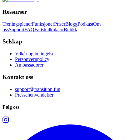
Ressurser
Treningsplaner
Funksjoner
Priser
Blogg
Podkast
Om
oss
Support
FAQ
Fartskalkulator
Butikk
Selskap
Vilkår og betingelser
Personvernpolicy
Ambassadører
Kontakt oss
support@transition.fun
Pressehenvendelser
Følg oss