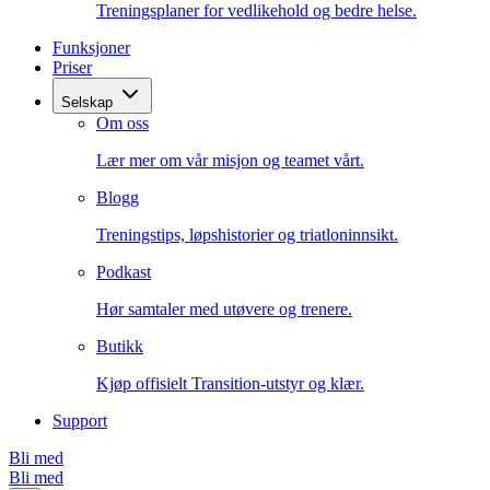
Treningsplaner for vedlikehold og bedre helse.
Funksjoner
Priser
Selskap
Om oss
Lær mer om vår misjon og teamet vårt.
Blogg
Treningstips, løpshistorier og triatloninnsikt.
Podkast
Hør samtaler med utøvere og trenere.
Butikk
Kjøp offisielt Transition-utstyr og klær.
Support
Bli med
Bli med