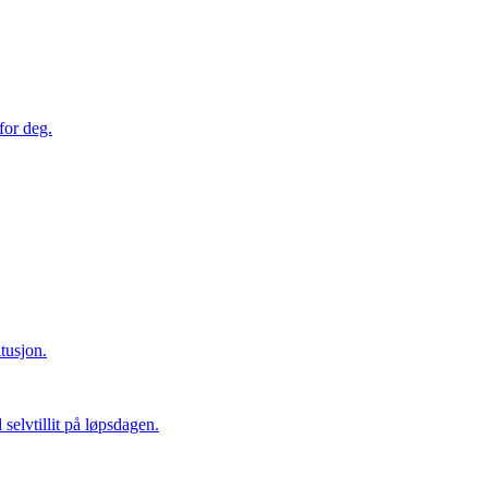
for deg.
tusjon.
elvtillit på løpsdagen.