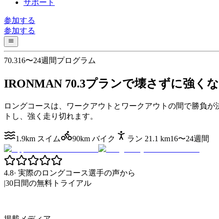
サポート
参加する
参加する
70.3
16〜24週間プログラム
IRONMAN 70.3プランで
壊さずに強く
ロングコースは、ワークアウトとワークアウトの間で勝負が
トし、強く走り切れます。
1.9km スイム
90km バイク
ラン 21.1 km
16〜24週間
4.8
·
実際のロングコース選手の声から
|
30日間の無料トライアル
掲載メディア