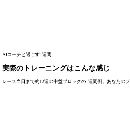
スイム・バイク・ランそれぞれのレース当日ペーシ
レース距離に合わせた糖質/時とナトリウムのガイダ
地形に合わせたトレーニング — コースがアップダ
フレッシュに仕上がるテーパリング——実証された
AIコーチと過ごす1週間
実際のトレーニングはこんな感じ
レース当日まで約12週の中盤ブロックの1週間例。あなたの
持久力
45～60分