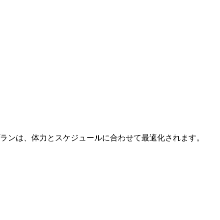
ング
ンス
ウン多めなら、登りに強くなる組み立てに
構成
プランは、体力とスケジュールに合わせて最適化されます。