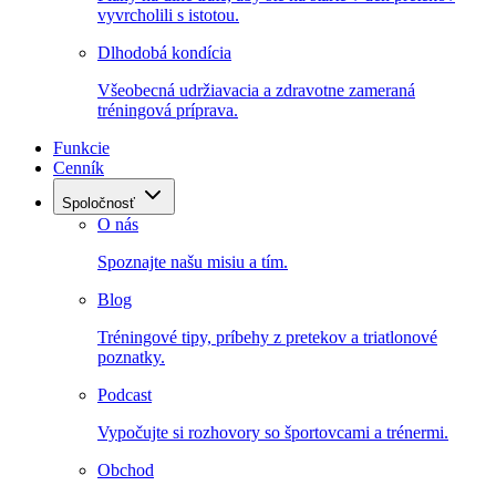
vyvrcholili s istotou.
Dlhodobá kondícia
Všeobecná udržiavacia a zdravotne zameraná
tréningová príprava.
Funkcie
Cenník
Spoločnosť
O nás
Spoznajte našu misiu a tím.
Blog
Tréningové tipy, príbehy z pretekov a triatlonové
poznatky.
Podcast
Vypočujte si rozhovory so športovcami a trénermi.
Obchod