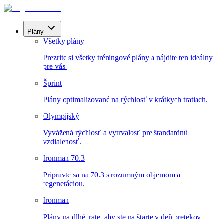
Plány
Všetky plány
Prezrite si všetky tréningové plány a nájdite ten ideálny
pre vás.
Šprint
Plány optimalizované na rýchlosť v krátkych tratiach.
Olympijský
Vyvážená rýchlosť a vytrvalosť pre štandardnú
vzdialenosť.
Ironman 70.3
Pripravte sa na 70.3 s rozumným objemom a
regeneráciou.
Ironman
Plány na dlhé trate, aby ste na štarte v deň pretekov