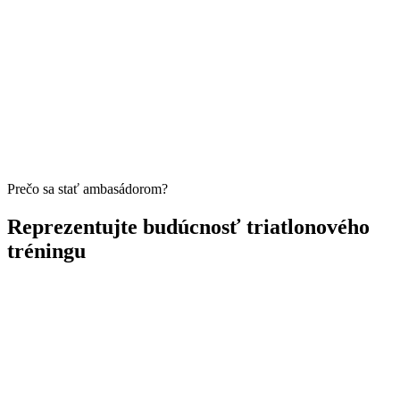
Personalizované plány, ktoré sa každý týždeň prispôsobujú vášmu
progresu
Integruje sa s Garmin, Strava, Wahoo a ďalšími
AI tréner dostupný 24/7 na tréningové otázky
Prečo sa stať ambasádorom?
Reprezentujte budúcnosť triatlonového
tréningu