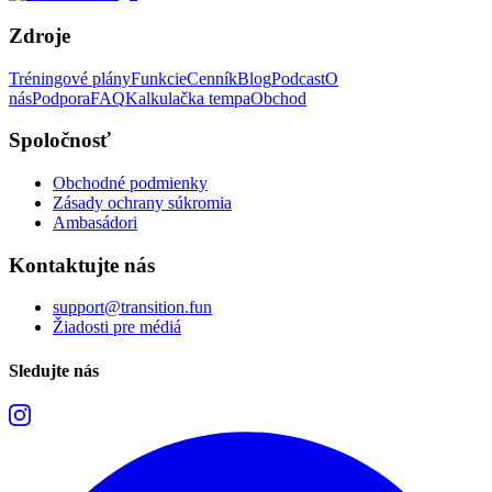
Zdroje
Tréningové plány
Funkcie
Cenník
Blog
Podcast
O
nás
Podpora
FAQ
Kalkulačka tempa
Obchod
Spoločnosť
Obchodné podmienky
Zásady ochrany súkromia
Ambasádori
Kontaktujte nás
support@transition.fun
Žiadosti pre médiá
Sledujte nás