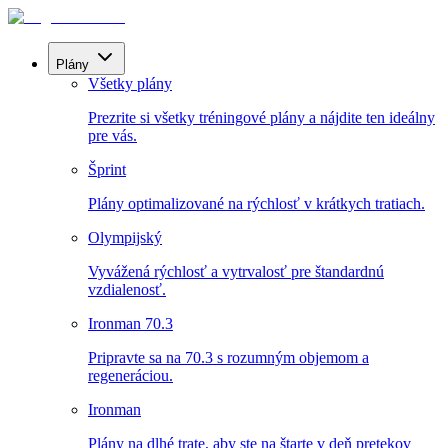
Plány
Všetky plány
Prezrite si všetky tréningové plány a nájdite ten ideálny
pre vás.
Šprint
Plány optimalizované na rýchlosť v krátkych tratiach.
Olympijský
Vyvážená rýchlosť a vytrvalosť pre štandardnú
vzdialenosť.
Ironman 70.3
Pripravte sa na 70.3 s rozumným objemom a
regeneráciou.
Ironman
Plány na dlhé trate, aby ste na štarte v deň pretekov