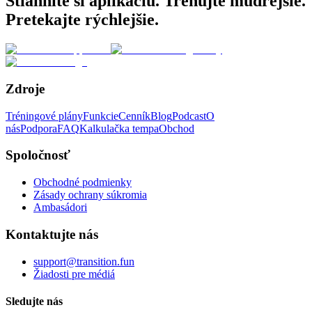
Stiahnite si aplikáciu. Trénujte múdrejšie.
Pretekajte rýchlejšie.
Zdroje
Tréningové plány
Funkcie
Cenník
Blog
Podcast
O
nás
Podpora
FAQ
Kalkulačka tempa
Obchod
Spoločnosť
Obchodné podmienky
Zásady ochrany súkromia
Ambasádori
Kontaktujte nás
support@transition.fun
Žiadosti pre médiá
Sledujte nás