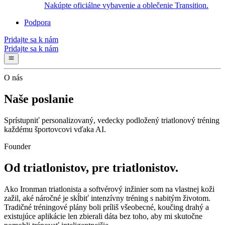
Nakúpte oficiálne vybavenie a oblečenie Transition.
Podpora
Pridajte sa k nám
Pridajte sa k nám
O nás
Naše poslanie
Sprístupniť personalizovaný, vedecky podložený triatlonový tréning
každému športovcovi vďaka AI.
Founder
Od triatlonistov, pre triatlonistov.
Ako Ironman triatlonista a softvérový inžinier som na vlastnej koži
zažil, aké náročné je skĺbiť intenzívny tréning s nabitým životom.
Tradičné tréningové plány boli príliš všeobecné, koučing drahý a
existujúce aplikácie len zbierali dáta bez toho, aby mi skutočne