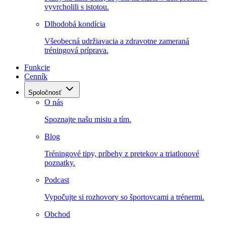
vyvrcholili s istotou.
Dlhodobá kondícia
Všeobecná udržiavacia a zdravotne zameraná
tréningová príprava.
Funkcie
Cenník
Spoločnosť
O nás
Spoznajte našu misiu a tím.
Blog
Tréningové tipy, príbehy z pretekov a triatlonové
poznatky.
Podcast
Vypočujte si rozhovory so športovcami a trénermi.
Obchod