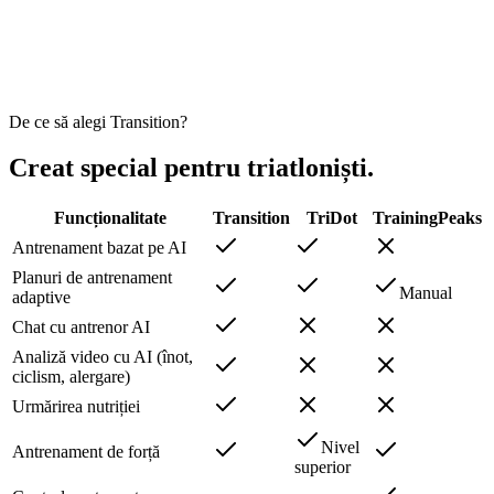
Luis B.
Triatlonist
De ce să alegi Transition?
Creat special pentru triatloniști.
Funcționalitate
Transition
TriDot
TrainingPeaks
Antrenament bazat pe AI
Planuri de antrenament
Manual
adaptive
Chat cu antrenor AI
Analiză video cu AI (înot,
ciclism, alergare)
Urmărirea nutriției
Nivel
Antrenament de forță
superior