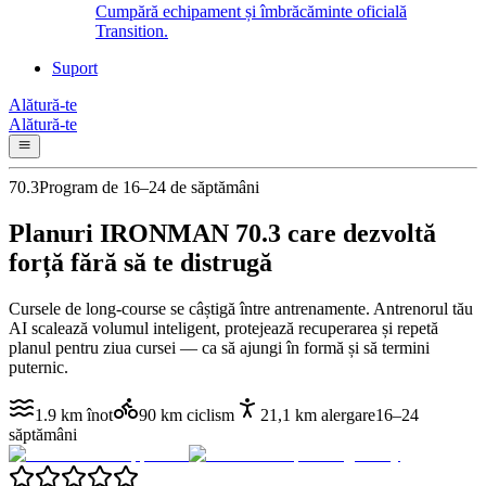
Cumpără echipament și îmbrăcăminte oficială
Transition.
Suport
Alătură-te
Alătură-te
70.3
Program de 16–24 de săptămâni
Planuri IRONMAN 70.3 care
dezvoltă
forță fără să te distrugă
Cursele de long-course se câștigă între antrenamente. Antrenorul tău
AI scalează volumul inteligent, protejează recuperarea și repetă
planul pentru ziua cursei — ca să ajungi în formă și să termini
puternic.
1.9 km înot
90 km ciclism
21,1 km alergare
16–24
săptămâni