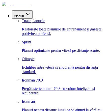
Planuri
Toate planurile
Răsfoiește toate planurile de antrenament și găsește
potrivirea perfectă.
Sprint
Planuri optimizate pentru viteză pe distanțe scurte.
Olimpic
Echilibru între viteză și anduranță pentru distanța
standard.
Ironman 70.3
Pregătește-te pentru 70.3 cu volum inteligent și
recuperare.
Ironman
Planuri pentru distanțe lungi ca să ajungi la vârf, cu