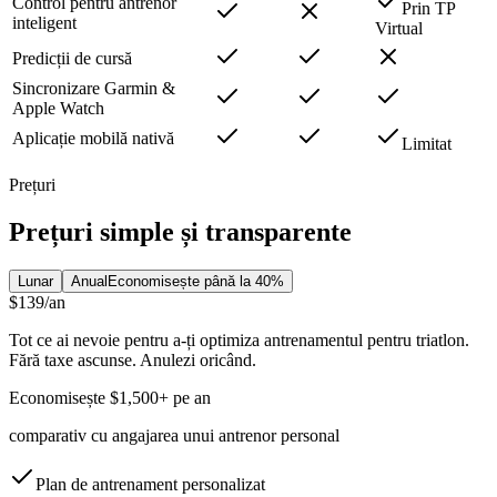
Control pentru antrenor
Prin TP
inteligent
Virtual
Predicții de cursă
Sincronizare Garmin &
Apple Watch
Aplicație mobilă nativă
Limitat
Prețuri
Prețuri simple și transparente
Lunar
Anual
Economisește până la 40%
$139
/an
Tot ce ai nevoie pentru a-ți optimiza antrenamentul pentru triatlon.
Fără taxe ascunse. Anulezi oricând.
Economisește $1,500+ pe an
comparativ cu angajarea unui antrenor personal
Plan de antrenament personalizat