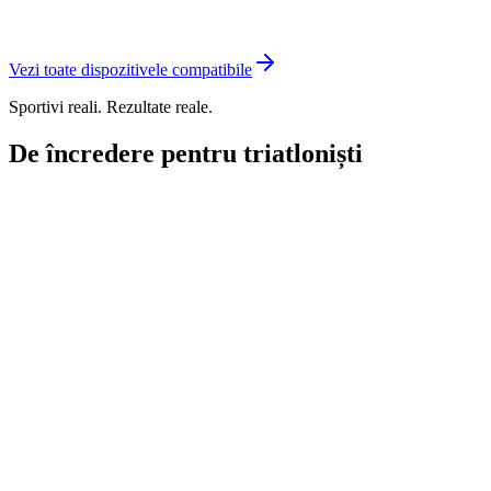
Vezi toate dispozitivele compatibile
Sportivi reali. Rezultate reale.
De încredere pentru triatloniști
"
Transition mi-a făcut antrenamentul simplu și dinamic.
Cu
programul și vremea în continuă schimbare, acest sistem se
adaptează la variabile și
mă face mai bun în fiecare zi.
"
Creed Hendrickson
Triatlonist
"Sunt relativ nou în triatlon, dar am experiență cu TrainingPeaks,
Garmin și Strava.
Transition m-a impresionat cu adevărat.
Smart
Coach este bun, iar antrenamentul adaptiv pare foarte bine gândit;
aplicația e curată și intuitivă, iar
jurnalizarea nutriției integrată – mai