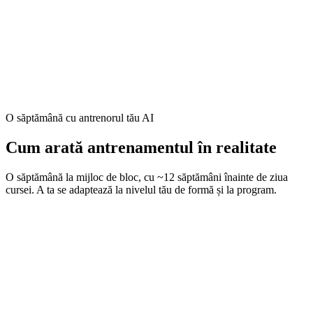
Recomandări pentru carbohidrați/oră și sodiu, pentru
distanța ta de cursă
Antrenament adaptat la relief — spune-ne că traseul este
deluros și perioada de acumulare va pune accent pe urcări
Un taper care te aduce proaspăt, nu „stors” — structură
dovedită
O săptămână cu antrenorul tău AI
Cum arată antrenamentul în realitate
O săptămână la mijloc de bloc, cu ~12 săptămâni înainte de ziua
cursei. A ta se adaptează la nivelul tău de formă și la program.
Anduranță
45–60 min
Mobilitate