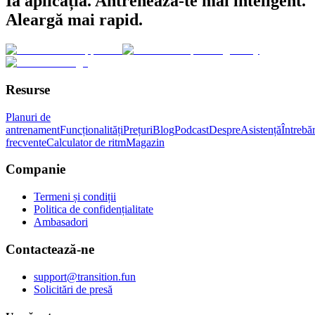
Ia aplicația. Antrenează-te mai inteligent.
Aleargă mai rapid.
Resurse
Planuri de
antrenament
Funcționalități
Prețuri
Blog
Podcast
Despre
Asistență
Întrebăr
frecvente
Calculator de ritm
Magazin
Companie
Termeni și condiții
Politica de confidențialitate
Ambasadori
Contactează-ne
support@transition.fun
Solicitări de presă