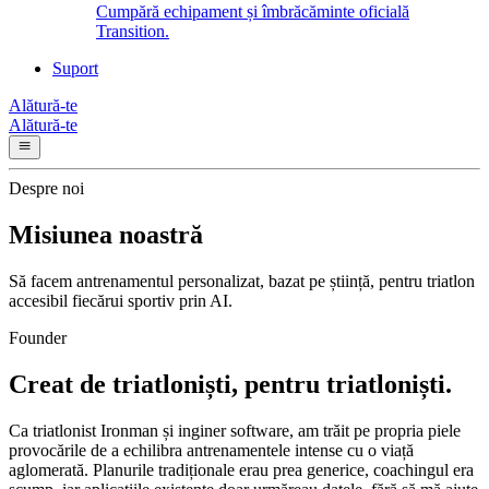
Cumpără echipament și îmbrăcăminte oficială
Transition.
Suport
Alătură-te
Alătură-te
Despre noi
Misiunea noastră
Să facem antrenamentul personalizat, bazat pe știință, pentru triatlon
accesibil fiecărui sportiv prin AI.
Founder
Creat de triatloniști, pentru triatloniști.
Ca triatlonist Ironman și inginer software, am trăit pe propria piele
provocările de a echilibra antrenamentele intense cu o viață
aglomerată. Planurile tradiționale erau prea generice, coachingul era