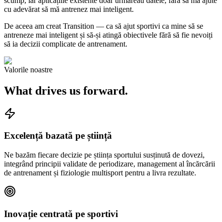
scump, iar aplicațiile existente doar urmăreau datele, fără să mă ajute
cu adevărat să mă antrenez mai inteligent.
De aceea am creat Transition — ca să ajut sportivi ca mine să se
antreneze mai inteligent și să-și atingă obiectivele fără să fie nevoiți
să ia decizii complicate de antrenament.
Valorile noastre
What drives us forward.
Excelență bazată pe știință
Ne bazăm fiecare decizie pe știința sportului susținută de dovezi,
integrând principii validate de periodizare, management al încărcării
de antrenament și fiziologie multisport pentru a livra rezultate.
Inovație centrată pe sportivi