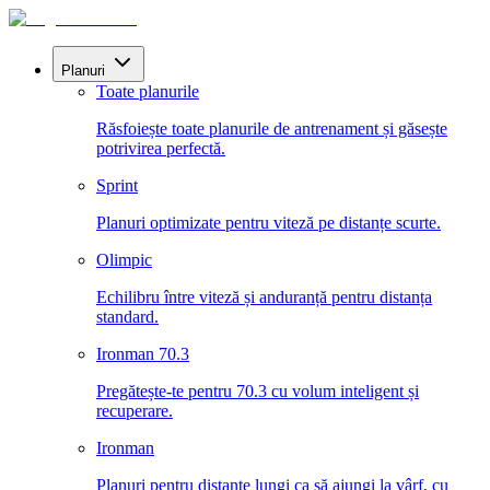
Planuri
Toate planurile
Răsfoiește toate planurile de antrenament și găsește
potrivirea perfectă.
Sprint
Planuri optimizate pentru viteză pe distanțe scurte.
Olimpic
Echilibru între viteză și anduranță pentru distanța
standard.
Ironman 70.3
Pregătește-te pentru 70.3 cu volum inteligent și
recuperare.
Ironman
Planuri pentru distanțe lungi ca să ajungi la vârf, cu