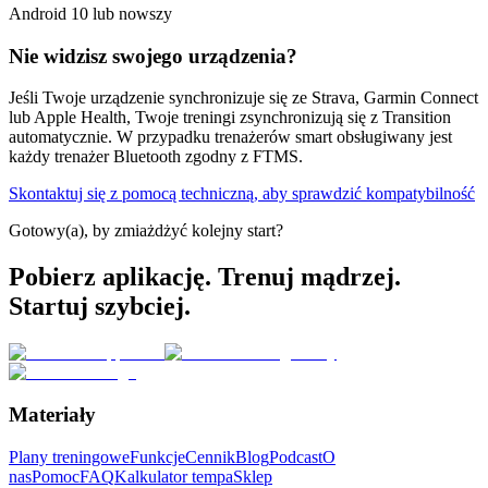
Android 10 lub nowszy
Nie widzisz swojego urządzenia?
Jeśli Twoje urządzenie synchronizuje się ze Strava, Garmin Connect
lub Apple Health, Twoje treningi zsynchronizują się z Transition
automatycznie. W przypadku trenażerów smart obsługiwany jest
każdy trenażer Bluetooth zgodny z FTMS.
Skontaktuj się z pomocą techniczną, aby sprawdzić kompatybilność
Gotowy(a), by zmiażdżyć kolejny start?
Pobierz aplikację. Trenuj mądrzej.
Startuj szybciej.
Materiały
Plany treningowe
Funkcje
Cennik
Blog
Podcast
O
nas
Pomoc
FAQ
Kalkulator tempa
Sklep