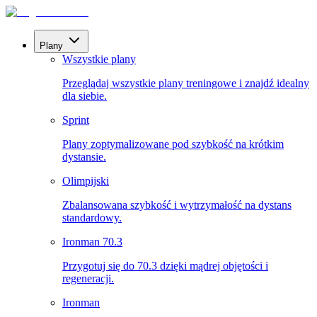
Plany
Wszystkie plany
Przeglądaj wszystkie plany treningowe i znajdź idealny
dla siebie.
Sprint
Plany zoptymalizowane pod szybkość na krótkim
dystansie.
Olimpijski
Zbalansowana szybkość i wytrzymałość na dystans
standardowy.
Ironman 70.3
Przygotuj się do 70.3 dzięki mądrej objętości i
regeneracji.
Ironman