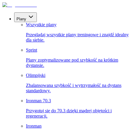
Plany
Wszystkie plany
Przeglądaj wszystkie plany treningowe i znajdź idealny
dla siebie.
Sprint
Plany zoptymalizowane pod szybkość na krótkim
dystansie.
Olimpijski
Zbalansowana szybkość i wytrzymałość na dystans
standardowy.
Ironman 70.3
Przygotuj się do 70.3 dzięki mądrej objętości i
regeneracji.
Ironman