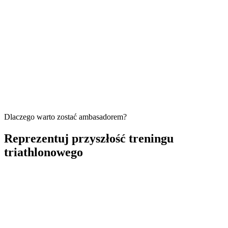
Spersonalizowane plany, które co tydzień dopasowują się do
Twoich postępów
Integruje się z Garmin, Strava, Wahoo i nie tylko
Trener AI dostępny 24/7, aby odpowiadać na pytania treningowe
Dlaczego warto zostać ambasadorem?
Reprezentuj przyszłość treningu
triathlonowego