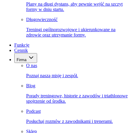
Plany na długi dystans, aby pewnie wejść na szczyt
formy w dniu startu.
Długowieczność
Treningi ogólnorozwojowe i ukierunkowane na
zdrowie oraz utrzymanie formy.
Funkcje
Cennik
Firma
O nas
Poznaj naszą misję i zespół.
Blog
Porady treningowe, historie z zawodów i triathlonowe
spojrzenie od środka.
Podcast
Posłuchaj rozmów z zawodnikami i trenerami.
Sklep