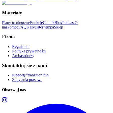
Materiały
Plany treningowe
Funkcje
Cennik
Blog
Podcast
O
nas
Pomoc
FAQ
Kalkulator tempa
Sklep
Firma
Regulamin
Polityka prywatności
Ambasadorzy
Skontaktuj się z nami
support@transition.fun
Zapytania prasowe
Obserwuj nas