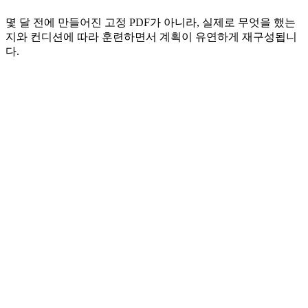
몇 달 전에 만들어진 고정 PDF가 아니라, 실제로 무엇을 했는
지와 컨디션에 따라 훈련하면서 계획이 유연하게 재구성됩니
다.
훈련 스트레스와 각 세션의 기록 방식에 따라 조정되
는 적응형 부하
한 번 탭하면 어떤 운동이든 Garmin이나 트레이너로
전송
세션을 건너뛰었나요? 죄책감 대신, 그 주 계획을 다
시 짜 드립니다
언제든 AI 코치와 대화하며 조언을 받거나 훈련을 바
꿔보세요