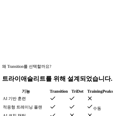
트라이애슬리트
"프로 트레이너에게 월 $300를 쓰고 싶진 않지만, 기본적인 피
드백과 팁을 받으면서
종합적이고 적응형인 체계적 훈련
을 원
한다면
초보자에게 훌륭한 선택
입니다."
Luis B.
트라이애슬리트
왜 Transition를 선택할까요?
트라이애슬리트를 위해 설계되었습니다.
기능
Transition
TriDot
TrainingPeaks
AI 기반 훈련
적응형 트레이닝 플랜
수동
AI 코치 채팅