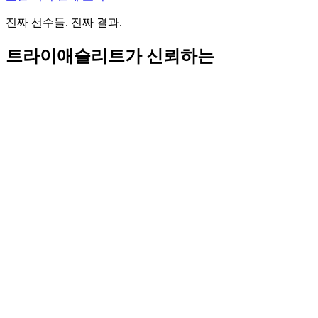
진짜 선수들. 진짜 결과.
트라이애슬리트가 신뢰하는
"
Transition 덕분에 제 훈련이 간단하고 유연해졌습니다.
일정
과 날씨가 계속 바뀌어도 이 시스템은 변수에 맞춰 조정해 주
고
매일 더 나아지게 해 줍니다.
"
Creed Hendrickson
트라이애슬리트
"트라이애슬론은 비교적 최근에 시작했지만 TrainingPeaks,
Garmin, Strava는 오래 써 왔습니다.
Transition는 정말 인상적이
었습니다.
Smart Coach도 훌륭하고 적응형 트레이닝은 설계가
탄탄해 보이며, 앱은 깔끔하고 직관적이에요. 특히
내장된 영
양 기록 기능—그중에서도 단백질 추적—이 매우 뛰어납니
다.
"