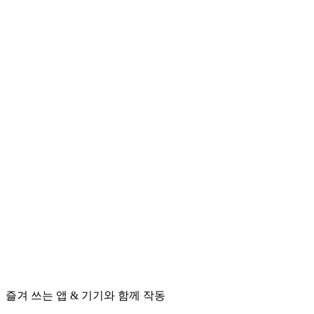
다.
놀라울 만큼 정밀하고 개인화되어 있어요.
강력 추천합니
다!
"
Carlos Rebelo
트라이애슬리트
"프로 트레이너에게 월 $300를 쓰고 싶진 않지만, 기본적인 피
드백과 팁을 받으면서
종합적이고 적응형인 체계적 훈련
을 원
한다면
초보자에게 훌륭한 선택
입니다."
Luis B.
트라이애슬리트
즐겨 쓰는 앱 & 기기와 함께 작동