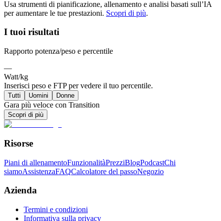
Usa strumenti di pianificazione, allenamento e analisi basati sull’IA
per aumentare le tue prestazioni.
Scopri di più
.
I tuoi risultati
Rapporto potenza/peso e percentile
—
Watt/kg
Inserisci peso e FTP per vedere il tuo percentile.
Tutti
Uomini
Donne
Gara più veloce con Transition
Scopri di più
Risorse
Piani di allenamento
Funzionalità
Prezzi
Blog
Podcast
Chi
siamo
Assistenza
FAQ
Calcolatore del passo
Negozio
Azienda
Termini e condizioni
Informativa sulla privacy