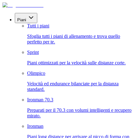
Piani
Tutti i piani
Sfoglia tutti i piani di allenamento e trova quello
perfetto per te.
Sprint
Piani ottimizzati per la velocità sulle distanze corte.
Olimpico
Velocità ed endurance bilanciate per la distanza
standard.
Ironman 70.3
Preparati per il 70.3 con volumi intelligenti e recupero
mirato.
Ironman
Piani long distance per arrivare al picco di forma con