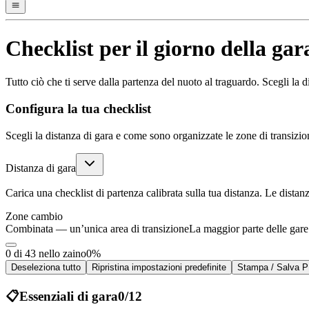
Checklist per il giorno della gar
Tutto ciò che ti serve dalla partenza del nuoto al traguardo. Scegli la d
Configura la tua checklist
Scegli la distanza di gara e come sono organizzate le zone di transizio
Distanza di gara
Carica una checklist di partenza calibrata sulla tua distanza. Le dist
Zone cambio
Combinata — un’unica area di transizione
La maggior parte delle gare
0 di 43 nello zaino
0
%
Deseleziona tutto
Ripristina impostazioni predefinite
Stampa / Salva 
📋
Essenziali di gara
0
/
12