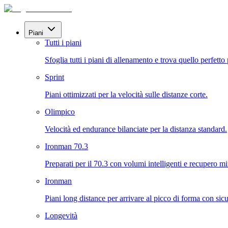
Piani
Tutti i piani
Sfoglia tutti i piani di allenamento e trova quello perfetto 
Sprint
Piani ottimizzati per la velocità sulle distanze corte.
Olimpico
Velocità ed endurance bilanciate per la distanza standard.
Ironman 70.3
Preparati per il 70.3 con volumi intelligenti e recupero mi
Ironman
Piani long distance per arrivare al picco di forma con sicu
Longevità