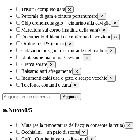
Trisuit / completo gara
✕
Pettorale di gara e cintura portanumero
✕
Chip cronometraggio + cinturino alla caviglia
✕
Marcatura sul corpo (mattina della gara)
✕
Documento d’identità e conferma d’iscrizione
✕
Orologio GPS (carico)
✕
Colazione pre-gara e carburante del mattino
✕
Idratazione mattutina / bevanda
✕
Crema solare
✕
Balsamo anti-sfregamento
✕
Indumenti caldi usa e getta e scarpe vecchie
✕
Telefono, contanti e carta
✕
Aggiungi
🏊
Nuoto
0
/
5
Muta (se la temperatura dell’acqua consente la muta)
✕
Occhialini + un paio di scorta
✕
Cuffia (fornita in gara + di scorta)
✕