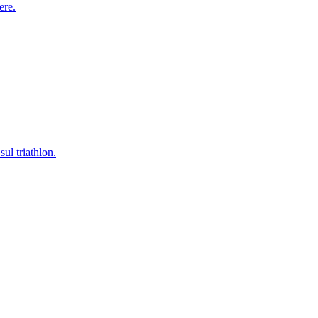
ere.
ul triathlon.