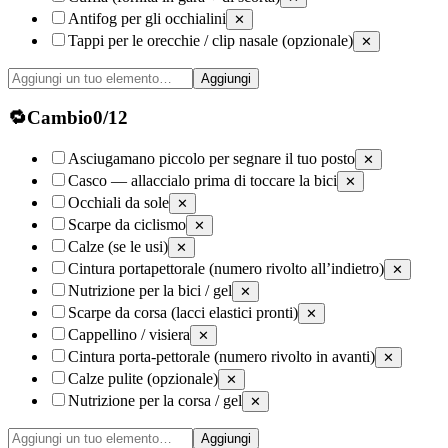
Antifog per gli occhialini
✕
Tappi per le orecchie / clip nasale (opzionale)
✕
Aggiungi
🔁
Cambio
0
/
12
Asciugamano piccolo per segnare il tuo posto
✕
Casco — allaccialo prima di toccare la bici
✕
Occhiali da sole
✕
Scarpe da ciclismo
✕
Calze (se le usi)
✕
Cintura portapettorale (numero rivolto all’indietro)
✕
Nutrizione per la bici / gel
✕
Scarpe da corsa (lacci elastici pronti)
✕
Cappellino / visiera
✕
Cintura porta-pettorale (numero rivolto in avanti)
✕
Calze pulite (opzionale)
✕
Nutrizione per la corsa / gel
✕
Aggiungi