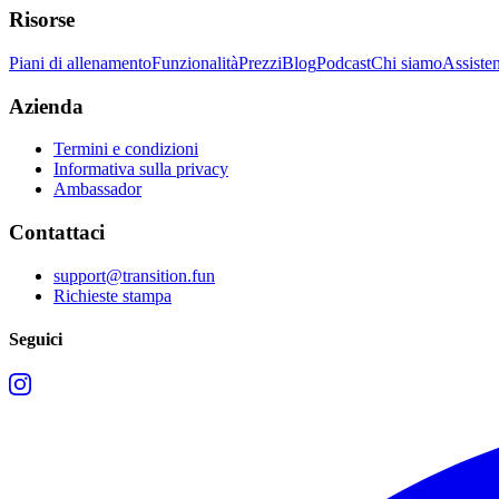
Risorse
Piani di allenamento
Funzionalità
Prezzi
Blog
Podcast
Chi siamo
Assiste
Azienda
Termini e condizioni
Informativa sulla privacy
Ambassador
Contattaci
support@transition.fun
Richieste stampa
Seguici