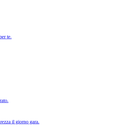
per te.
rato.
rezza il giorno gara.