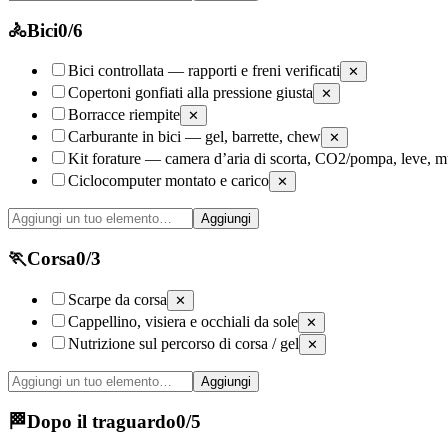
🚴
Bici
0
/
6
Bici controllata — rapporti e freni verificati
✕
Copertoni gonfiati alla pressione giusta
✕
Borracce riempite
✕
Carburante in bici — gel, barrette, chew
✕
Kit forature — camera d’aria di scorta, CO2/pompa, leve, mu
Ciclocomputer montato e carico
✕
Aggiungi
🏃
Corsa
0
/
3
Scarpe da corsa
✕
Cappellino, visiera e occhiali da sole
✕
Nutrizione sul percorso di corsa / gel
✕
Aggiungi
🏁
Dopo il traguardo
0
/
5