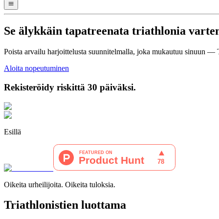
Se
älykkäin
tapa
treenata triathlonia varte
Poista arvailu harjoittelusta suunnitelmalla, joka mukautuu sinuun — 
Aloita nopeutuminen
Rekisteröidy riskittä 30 päiväksi.
Esillä
Oikeita urheilijoita. Oikeita tuloksia.
Triathlonistien luottama