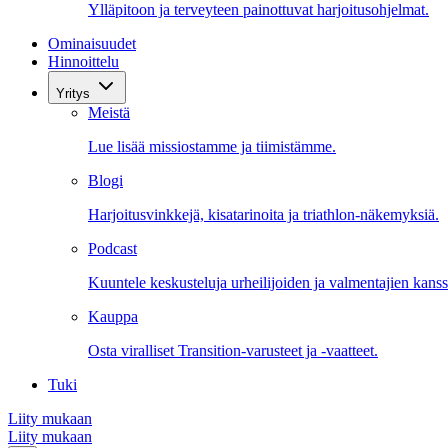
Ylläpitoon ja terveyteen painottuvat harjoitusohjelmat.
Ominaisuudet
Hinnoittelu
Yritys
Meistä
Lue lisää missiostamme ja tiimistämme.
Blogi
Harjoitusvinkkejä, kisatarinoita ja triathlon-näkemyksiä.
Podcast
Kuuntele keskusteluja urheilijoiden ja valmentajien kanss
Kauppa
Osta viralliset Transition-varusteet ja -vaatteet.
Tuki
Liity mukaan
Liity mukaan