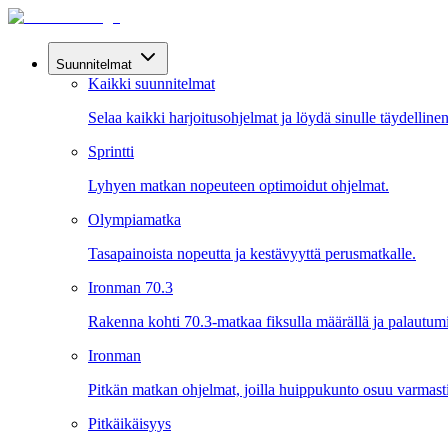
Suunnitelmat
Kaikki suunnitelmat
Selaa kaikki harjoitusohjelmat ja löydä sinulle täydelline
Sprintti
Lyhyen matkan nopeuteen optimoidut ohjelmat.
Olympiamatka
Tasapainoista nopeutta ja kestävyyttä perusmatkalle.
Ironman 70.3
Rakenna kohti 70.3-matkaa fiksulla määrällä ja palautumi
Ironman
Pitkän matkan ohjelmat, joilla huippukunto osuu varmast
Pitkäikäisyys