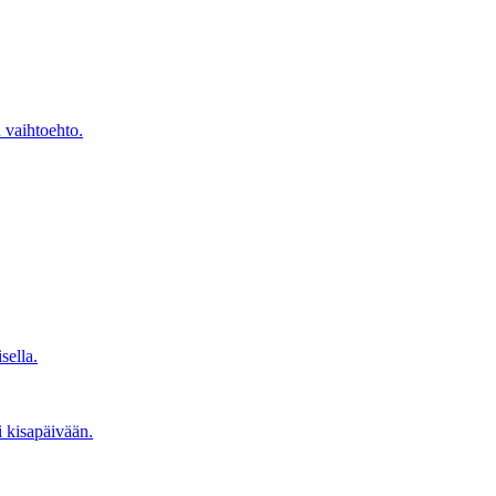
n vaihtoehto.
sella.
i kisapäivään.