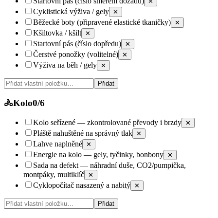
Startovní pás (číslo směrem dozadu)
✕
Cyklistická výživa / gely
✕
Běžecké boty (připravené elastické tkaničky)
✕
Kšiltovka / kšilt
✕
Startovní pás (číslo dopředu)
✕
Čerstvé ponožky (volitelné)
✕
Výživa na běh / gely
✕
Přidat
🚴
Kolo
0
/
6
Kolo seřízené — zkontrolované převody i brzdy
✕
Pláště nahuštěné na správný tlak
✕
Lahve naplněné
✕
Energie na kolo — gely, tyčinky, bonbony
✕
Sada na defekt — náhradní duše, CO2/pumpička,
montpáky, multiklíč
✕
Cyklopočítač nasazený a nabitý
✕
Přidat