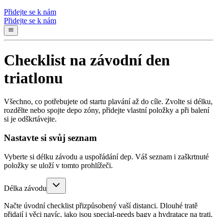
Přidejte se k nám
Přidejte se k nám
Checklist na závodní den
triatlonu
Všechno, co potřebujete od startu plavání až do cíle. Zvolte si délku,
rozdělte nebo spojte depo zóny, přidejte vlastní položky a při balení
si je odškrtávejte.
Nastavte si svůj seznam
Vyberte si délku závodu a uspořádání dep. Váš seznam i zaškrtnuté
položky se uloží v tomto prohlížeči.
Délka závodu
Načte úvodní checklist přizpůsobený vaší distanci. Dlouhé tratě
přidají i věci navíc, jako jsou special-needs bagy a hydratace na trati.