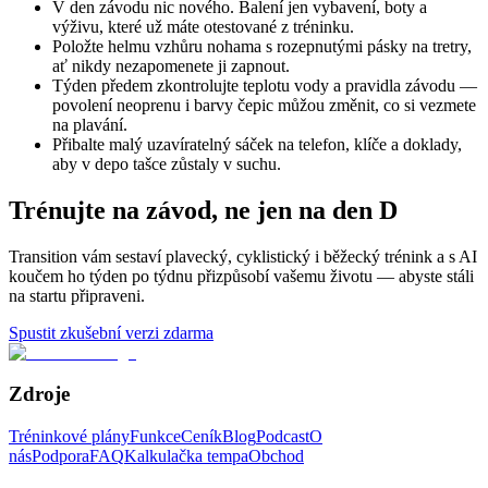
V den závodu nic nového. Balení jen vybavení, boty a
výživu, které už máte otestované z tréninku.
Položte helmu vzhůru nohama s rozepnutými pásky na tretry,
ať nikdy nezapomenete ji zapnout.
Týden předem zkontrolujte teplotu vody a pravidla závodu —
povolení neoprenu i barvy čepic můžou změnit, co si vezmete
na plavání.
Přibalte malý uzavíratelný sáček na telefon, klíče a doklady,
aby v depo tašce zůstaly v suchu.
Trénujte na závod, ne jen na den D
Transition vám sestaví plavecký, cyklistický i běžecký trénink a s AI
koučem ho týden po týdnu přizpůsobí vašemu životu — abyste stáli
na startu připraveni.
Spustit zkušební verzi zdarma
Zdroje
Tréninkové plány
Funkce
Ceník
Blog
Podcast
O
nás
Podpora
FAQ
Kalkulačka tempa
Obchod