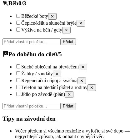
🏃
Běh
0
/
3
Běžecké boty
✕
Čepice/kšilt a sluneční brýle
✕
Výživa na běh / gely
✕
Přidat
🏁
Po doběhu do cíle
0
/
5
Suché oblečení na převlečení
✕
Žabky / sandály
✕
Regenerační nápoj a svačina
✕
Telefon na hledání přátel a rodiny
✕
Jídlo po závodě (plán)
✕
Přidat
Tipy na závodní den
Večer předem si všechno rozložte a vyfoťte si své depo —
nejrychlejší způsob, jak odhalit chybějící věc.