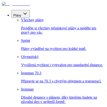
Plány
Všechny plány
Projděte si všechny tréninkové plány a najděte ten
pravý pro vás.
Sprint
Plány vyladěné na rychlost pro krátké tratě.
Olympijský
Vyvážená rychlost i vytrvalost pro standardní distance.
Ironman 70.3
Připravte se na 70.3 s chytrým objemem a regenerací.
Ironman
Dlouhé distance s plánem, díky kterému budete na
závodní den v nejlepší formě.