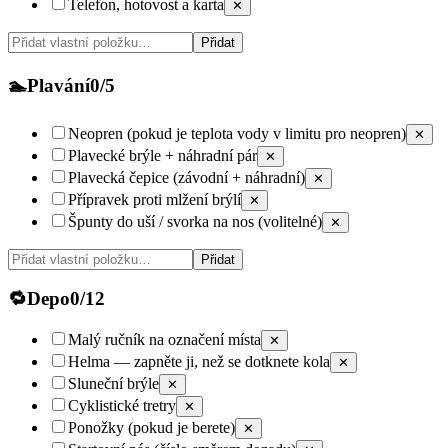
Telefon, hotovost a karta
✕
Přidat
🏊
Plavání
0
/
5
Neopren (pokud je teplota vody v limitu pro neopren)
✕
Plavecké brýle + náhradní pár
✕
Plavecká čepice (závodní + náhradní)
✕
Přípravek proti mlžení brýlí
✕
Špunty do uší / svorka na nos (volitelné)
✕
Přidat
🔁
Depo
0
/
12
Malý ručník na označení místa
✕
Helma — zapněte ji, než se dotknete kola
✕
Sluneční brýle
✕
Cyklistické tretry
✕
Ponožky (pokud je berete)
✕