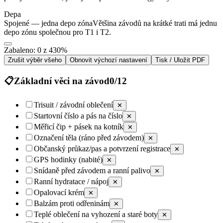
Depa
Spojené — jedna depo zóna
Většina závodů na krátké trati má jednu
depo zónu společnou pro T1 i T2.
Zabaleno: 0 z 43
0
%
Zrušit výběr všeho
Obnovit výchozí nastavení
Tisk / Uložit PDF
📋
Základní věci na závod
0
/
12
Trisuit / závodní oblečení
✕
Startovní číslo a pás na číslo
✕
Měřicí čip + pásek na kotník
✕
Označení těla (ráno před závodem)
✕
Občanský průkaz/pas a potvrzení registrace
✕
GPS hodinky (nabité)
✕
Snídaně před závodem a ranní palivo
✕
Ranní hydratace / nápoj
✕
Opalovací krém
✕
Balzám proti odřeninám
✕
Teplé oblečení na vyhození a staré boty
✕