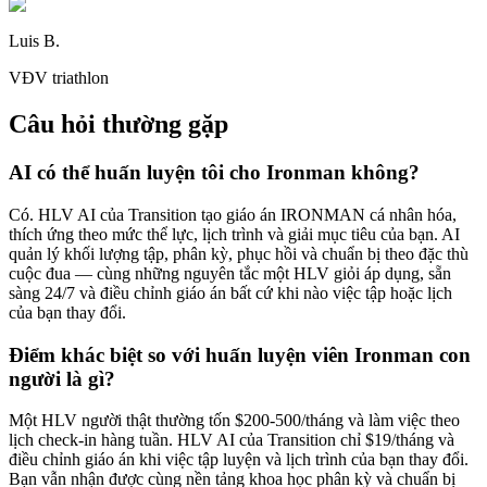
Luis B.
VĐV triathlon
Câu hỏi thường gặp
AI có thể huấn luyện tôi cho Ironman không?
Có. HLV AI của Transition tạo giáo án IRONMAN cá nhân hóa,
thích ứng theo mức thể lực, lịch trình và giải mục tiêu của bạn. AI
quản lý khối lượng tập, phân kỳ, phục hồi và chuẩn bị theo đặc thù
cuộc đua — cùng những nguyên tắc một HLV giỏi áp dụng, sẵn
sàng 24/7 và điều chỉnh giáo án bất cứ khi nào việc tập hoặc lịch
của bạn thay đổi.
Điểm khác biệt so với huấn luyện viên Ironman con
người là gì?
Một HLV người thật thường tốn $200-500/tháng và làm việc theo
lịch check-in hàng tuần. HLV AI của Transition chỉ $19/tháng và
điều chỉnh giáo án khi việc tập luyện và lịch trình của bạn thay đổi.
Bạn vẫn nhận được cùng nền tảng khoa học phân kỳ và chuẩn bị