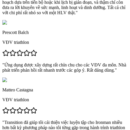
hoạch dựa trên tiến bộ hoặc khi lịch bị gián đoạn, và thậm chí còn
đưa ra lời khuyên về sức mạnh, linh hoạt và dinh dưỡng.
Tất cả chỉ
với chi phí rất nhỏ so với một HLV thật.
"
Prescott Balch
VĐV triathlon
"
Ứng dụng được xây dựng rất chỉn chu cho các VĐV đa môn.
Nhà
phát triển phản hồi rất nhanh trước các góp ý. Rất đáng dùng."
Matteo Castagna
VĐV triathlon
"
Transition đã giúp tôi cải thiện việc luyện tập cho Ironman nhiều
hơn bất kỳ phương pháp nào tôi từng gặp
trong hành trình triathlon