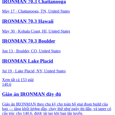
IRONMAN 70.3 Chattanooga
May 17
·
Chattanooga, TN, United States
IRONMAN 70.3 Hawaii
May 30
·
Kohala Coast, HI, United States
IRONMAN 70.3 Boulder
Jun 13
·
Boulder, CO, United States
IRONMAN Lake Placid
Jul 19
·
Lake Placid, NY, United States
Xem tất cả 153 giải
140.6
Giáo án IRONMAN đầy đủ
Giáo án IRONMAN theo chu kỳ cho toàn bộ giai đoạn build của
bạn — tăng khối lượng dần, chạy thử như ngày thi đấu, và taper có
cấu trúc cho 140.6, được tái tạo khi bạn tập luyện.