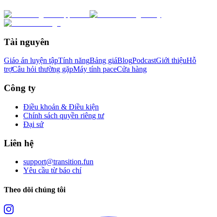
Tài nguyên
Giáo án luyện tập
Tính năng
Bảng giá
Blog
Podcast
Giới thiệu
Hỗ
trợ
Câu hỏi thường gặp
Máy tính pace
Cửa hàng
Công ty
Điều khoản & Điều kiện
Chính sách quyền riêng tư
Đại sứ
Liên hệ
support@transition.fun
Yêu cầu từ báo chí
Theo dõi chúng tôi