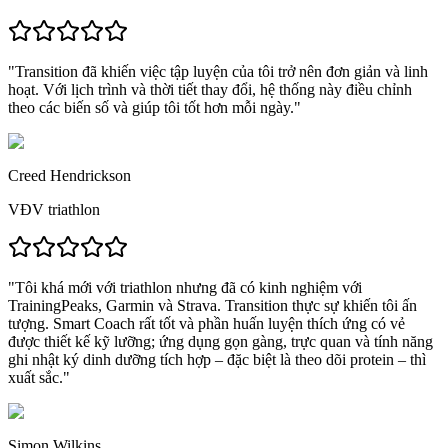
"
Transition đã khiến việc tập luyện của tôi trở nên đơn giản và linh
hoạt.
Với lịch trình và thời tiết thay đổi, hệ thống này điều chỉnh
theo các biến số và
giúp tôi tốt hơn mỗi ngày.
"
Creed Hendrickson
VĐV triathlon
"Tôi khá mới với triathlon nhưng đã có kinh nghiệm với
TrainingPeaks, Garmin và Strava.
Transition thực sự khiến tôi ấn
tượng.
Smart Coach rất tốt và phần huấn luyện thích ứng có vẻ
được thiết kế kỹ lưỡng; ứng dụng gọn gàng, trực quan và
tính năng
ghi nhật ký dinh dưỡng tích hợp – đặc biệt là theo dõi protein – thì
xuất sắc.
"
Simon Wilkins