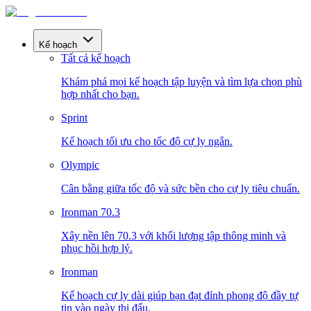
Kế hoạch
Tất cả kế hoạch
Khám phá mọi kế hoạch tập luyện và tìm lựa chọn phù
hợp nhất cho bạn.
Sprint
Kế hoạch tối ưu cho tốc độ cự ly ngắn.
Olympic
Cân bằng giữa tốc độ và sức bền cho cự ly tiêu chuẩn.
Ironman 70.3
Xây nền lên 70.3 với khối lượng tập thông minh và
phục hồi hợp lý.
Ironman
Kế hoạch cự ly dài giúp bạn đạt đỉnh phong độ đầy tự
tin vào ngày thi đấu.