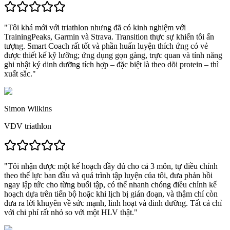
"Tôi khá mới với triathlon nhưng đã có kinh nghiệm với
TrainingPeaks, Garmin và Strava.
Transition thực sự khiến tôi ấn
tượng.
Smart Coach rất tốt và phần huấn luyện thích ứng có vẻ
được thiết kế kỹ lưỡng; ứng dụng gọn gàng, trực quan và
tính năng
ghi nhật ký dinh dưỡng tích hợp – đặc biệt là theo dõi protein – thì
xuất sắc.
"
Simon Wilkins
VĐV triathlon
"
Tôi nhận được một kế hoạch đầy đủ cho cả 3 môn, tự điều chỉnh
theo thể lực ban đầu và quá trình tập luyện của tôi,
đưa phản hồi
ngay lập tức cho từng buổi tập, có thể nhanh chóng điều chỉnh kế
hoạch dựa trên tiến bộ hoặc khi lịch bị gián đoạn, và thậm chí còn
đưa ra lời khuyên về sức mạnh, linh hoạt và dinh dưỡng.
Tất cả chỉ
với chi phí rất nhỏ so với một HLV thật.
"