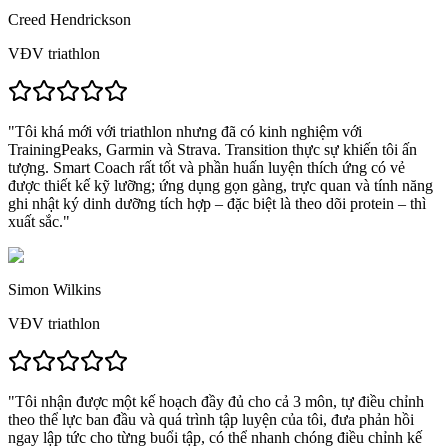
Creed Hendrickson
VĐV triathlon
"Tôi khá mới với triathlon nhưng đã có kinh nghiệm với
TrainingPeaks, Garmin và Strava.
Transition thực sự khiến tôi ấn
tượng.
Smart Coach rất tốt và phần huấn luyện thích ứng có vẻ
được thiết kế kỹ lưỡng; ứng dụng gọn gàng, trực quan và
tính năng
ghi nhật ký dinh dưỡng tích hợp – đặc biệt là theo dõi protein – thì
xuất sắc.
"
Simon Wilkins
VĐV triathlon
"
Tôi nhận được một kế hoạch đầy đủ cho cả 3 môn, tự điều chỉnh
theo thể lực ban đầu và quá trình tập luyện của tôi,
đưa phản hồi
ngay lập tức cho từng buổi tập, có thể nhanh chóng điều chỉnh kế