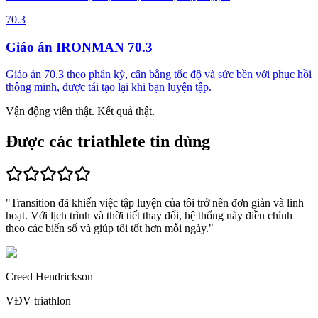
70.3
Giáo án IRONMAN 70.3
Giáo án 70.3 theo phân kỳ, cân bằng tốc độ và sức bền với phục hồi
thông minh, được tái tạo lại khi bạn luyện tập.
Vận động viên thật. Kết quả thật.
Được các triathlete tin dùng
"
Transition đã khiến việc tập luyện của tôi trở nên đơn giản và linh
hoạt.
Với lịch trình và thời tiết thay đổi, hệ thống này điều chỉnh
theo các biến số và
giúp tôi tốt hơn mỗi ngày.
"
Creed Hendrickson
VĐV triathlon