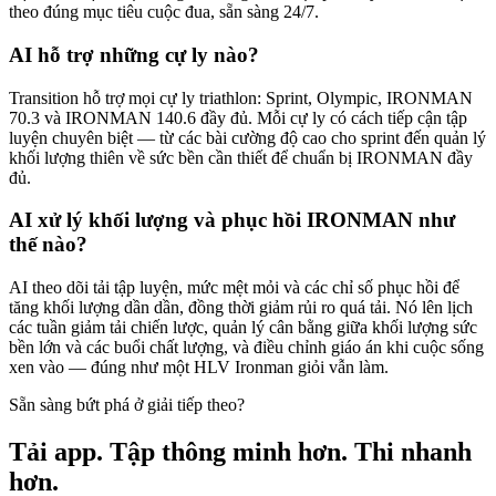
theo đúng mục tiêu cuộc đua, sẵn sàng 24/7.
AI hỗ trợ những cự ly nào?
Transition hỗ trợ mọi cự ly triathlon: Sprint, Olympic, IRONMAN
70.3 và IRONMAN 140.6 đầy đủ. Mỗi cự ly có cách tiếp cận tập
luyện chuyên biệt — từ các bài cường độ cao cho sprint đến quản lý
khối lượng thiên về sức bền cần thiết để chuẩn bị IRONMAN đầy
đủ.
AI xử lý khối lượng và phục hồi IRONMAN như
thế nào?
AI theo dõi tải tập luyện, mức mệt mỏi và các chỉ số phục hồi để
tăng khối lượng dần dần, đồng thời giảm rủi ro quá tải. Nó lên lịch
các tuần giảm tải chiến lược, quản lý cân bằng giữa khối lượng sức
bền lớn và các buổi chất lượng, và điều chỉnh giáo án khi cuộc sống
xen vào — đúng như một HLV Ironman giỏi vẫn làm.
Sẵn sàng bứt phá ở giải tiếp theo?
Tải app. Tập thông minh hơn. Thi nhanh
hơn.