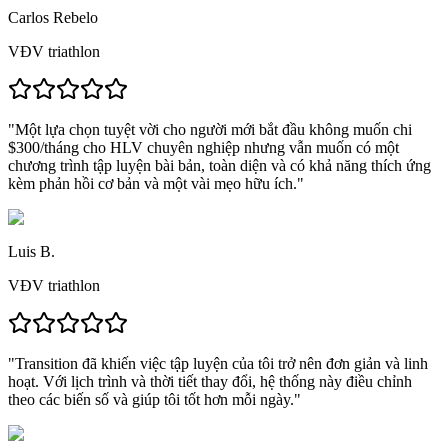
Carlos Rebelo
VĐV triathlon
"
Một lựa chọn tuyệt vời cho người mới bắt đầu
không muốn chi
$300/tháng cho HLV chuyên nghiệp nhưng vẫn muốn có
một
chương trình tập luyện bài bản, toàn diện và có khả năng thích ứng
kèm phản hồi cơ bản và một vài mẹo hữu ích."
Luis B.
VĐV triathlon
"
Transition đã khiến việc tập luyện của tôi trở nên đơn giản và linh
hoạt.
Với lịch trình và thời tiết thay đổi, hệ thống này điều chỉnh
theo các biến số và
giúp tôi tốt hơn mỗi ngày.
"