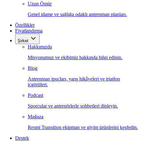
Uzun Ömür
Genel idame ve sağlığa odaklı antrenman planları.
Özellikler
Fiyatlandırma
Şirket
Hakkımızda
Misyonumuz ve ekibimiz hakkında bilgi edinin.
Blog
Antrenman ipuçları, yarış hikâyeleri ve triatlon
içgörüleri.
Podcast
Sporcular ve antrenörlerle sohbetleri dinleyin.
Mağaza
Resmi Transition ekipman ve giyim ürünlerini keşfedin.
Destek