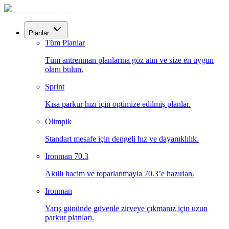
Planlar
Tüm Planlar
Tüm antrenman planlarına göz atın ve size en uygun
olanı bulun.
Sprint
Kısa parkur hızı için optimize edilmiş planlar.
Olimpik
Standart mesafe için dengeli hız ve dayanıklılık.
Ironman 70.3
Akıllı hacim ve toparlanmayla 70.3’e hazırlan.
Ironman
Yarış gününde güvenle zirveye çıkmanız için uzun
parkur planları.