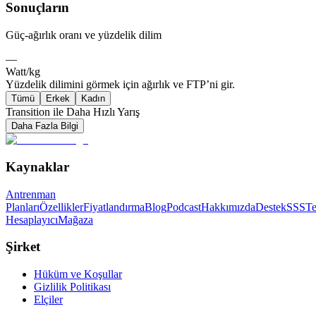
Sonuçların
Güç-ağırlık oranı ve yüzdelik dilim
—
Watt/kg
Yüzdelik dilimini görmek için ağırlık ve FTP’ni gir.
Tümü
Erkek
Kadın
Transition ile Daha Hızlı Yarış
Daha Fazla Bilgi
Kaynaklar
Antrenman
Planları
Özellikler
Fiyatlandırma
Blog
Podcast
Hakkımızda
Destek
SSS
T
Hesaplayıcı
Mağaza
Şirket
Hüküm ve Koşullar
Gizlilik Politikası
Elçiler