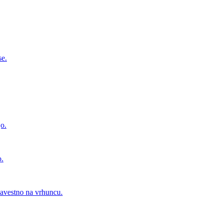
se.
jo.
o.
zavestno na vrhuncu.