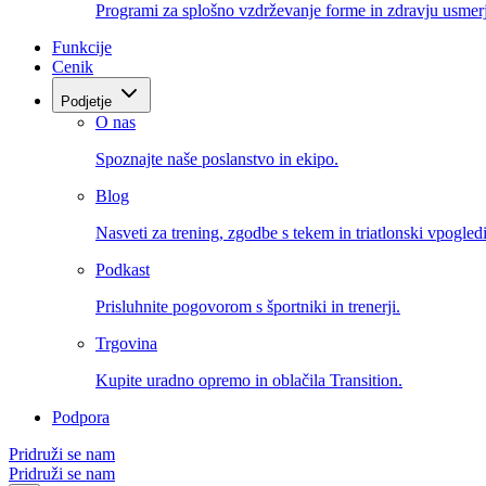
Programi za splošno vzdrževanje forme in zdravju usmerj
Funkcije
Cenik
Podjetje
O nas
Spoznajte naše poslanstvo in ekipo.
Blog
Nasveti za trening, zgodbe s tekem in triatlonski vpogledi
Podkast
Prisluhnite pogovorom s športniki in trenerji.
Trgovina
Kupite uradno opremo in oblačila Transition.
Podpora
Pridruži se nam
Pridruži se nam