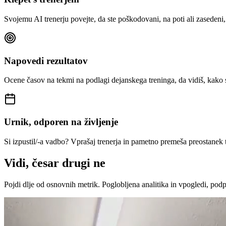
Svojemu AI trenerju povejte, da ste poškodovani, na poti ali zasedeni,
Napovedi rezultatov
Ocene časov na tekmi na podlagi dejanskega treninga, da vidiš, kako s
Urnik, odporen na življenje
Si izpustil/-a vadbo? Vprašaj trenerja in pametno premeša preostanek 
Vidi, česar drugi ne
Pojdi dlje od osnovnih metrik. Poglobljena analitika in vpogledi, podpr