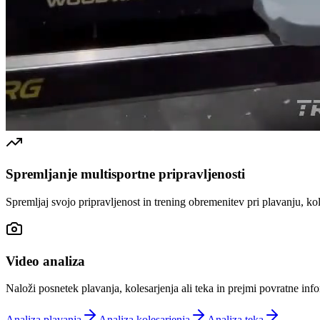
Spremljanje multisportne pripravljenosti
Spremljaj svojo pripravljenost in trening obremenitev pri plavanju, kole
Video analiza
Naloži posnetek plavanja, kolesarjenja ali teka in prejmi povratne info
Analiza plavanja
Analiza kolesarjenja
Analiza teka