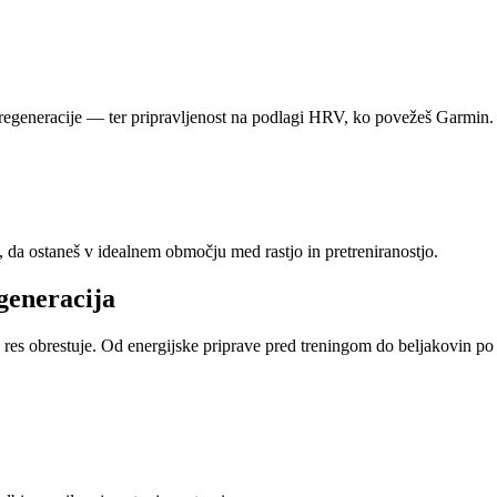
sa regeneracije — ter pripravljenost na podlagi HRV, ko povežeš Garmin.
 da ostaneš v idealnem območju med rastjo in pretreniranostjo.
generacija
g res obrestuje. Od energijske priprave pred treningom do beljakovin po