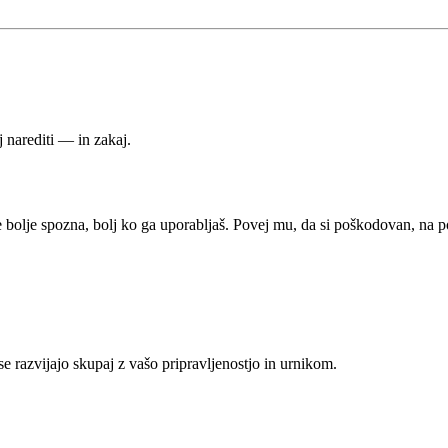
j narediti — in zakaj.
n te bolje spozna, bolj ko ga uporabljaš. Povej mu, da si poškodovan, na p
se razvijajo skupaj z vašo pripravljenostjo in urnikom.