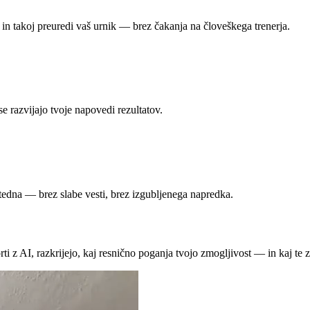
 in takoj preuredi vaš urnik — brez čakanja na človeškega trenerja.
e razvijajo tvoje napovedi rezultatov.
tedna — brez slabe vesti, brez izgubljenega napredka.
ti z AI, razkrijejo, kaj resnično poganja tvojo zmogljivost — in kaj te z