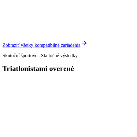
Zobraziť všetky kompatibilné zariadenia
Skutoční športovci. Skutočné výsledky.
Triatlonistami overené
"
Transition spravil môj tréning jednoduchým a dynamickým.
Pri
meniacom sa rozvrhu a počasí sa tento systém prispôsobí
okolnostiam a
každý deň ma zlepšuje.
"
Creed Hendrickson
Triatlonista