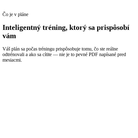
Čo je v pláne
Inteligentný tréning, ktorý sa prispôsobí
vám
Váš plán sa počas tréningu prispôsobuje tomu, čo ste reálne
odtrénovali a ako sa cítite — nie je to pevné PDF napísané pred
mesiacmi.
Mieri na nároky vášho konkrétneho podujatia, nie na
všeobecnú šablónu
Upravuje týždenný objem podľa času, ktorý naozaj máš