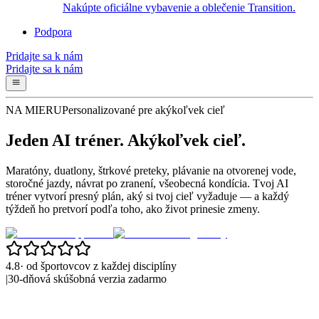
Nakúpte oficiálne vybavenie a oblečenie Transition.
Podpora
Pridajte sa k nám
Pridajte sa k nám
NA MIERU
Personalizované pre akýkoľvek cieľ
Jeden AI tréner.
Akýkoľvek cieľ.
Maratóny, duatlony, štrkové preteky, plávanie na otvorenej vode,
storočné jazdy, návrat po zranení, všeobecná kondícia. Tvoj AI
tréner vytvorí presný plán, aký si tvoj cieľ vyžaduje — a každý
týždeň ho pretvorí podľa toho, ako život prinesie zmeny.
4.8
·
od športovcov z každej disciplíny
|
30-dňová skúšobná verzia zadarmo