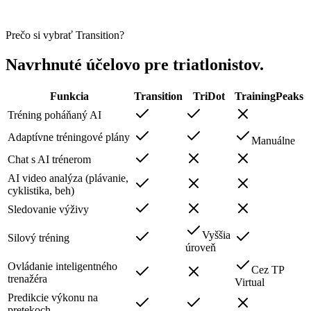
Triatlonista
Prečo si vybrať Transition?
Navrhnuté účelovo pre triatlonistov.
Funkcia
Transition
TriDot
TrainingPeaks
Tréning poháňaný AI
Adaptívne tréningové plány
Manuálne
Chat s AI trénerom
AI video analýza (plávanie,
cyklistika, beh)
Sledovanie výživy
Vyššia
Silový tréning
úroveň
Ovládanie inteligentného
Cez TP
trenažéra
Virtual
Predikcie výkonu na
pretekoch