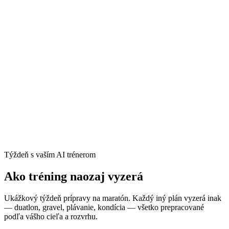
Povedz aplikácii dnešné obmedzenia; prispôsobí ti deň
AI zníži záťaž, keď tréningový stres naznačuje únavu
Vynechajte dni bez toho, aby sa plán rozpadol
Kedykoľvek sa porozprávaj so svojím AI trénerom o
čomkoľvek
Týždeň s vaším AI trénerom
Ako tréning naozaj vyzerá
Ukážkový týždeň prípravy na maratón. Každý iný plán vyzerá inak
— duatlon, gravel, plávanie, kondícia — všetko prepracované
podľa vášho cieľa a rozvrhu.