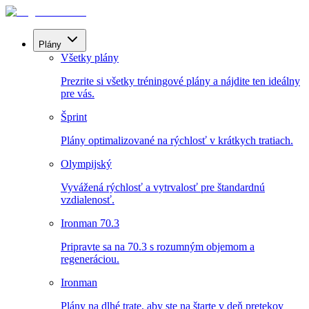
Plány
Všetky plány
Prezrite si všetky tréningové plány a nájdite ten ideálny
pre vás.
Šprint
Plány optimalizované na rýchlosť v krátkych tratiach.
Olympijský
Vyvážená rýchlosť a vytrvalosť pre štandardnú
vzdialenosť.
Ironman 70.3
Pripravte sa na 70.3 s rozumným objemom a
regeneráciou.
Ironman
Plány na dlhé trate, aby ste na štarte v deň pretekov