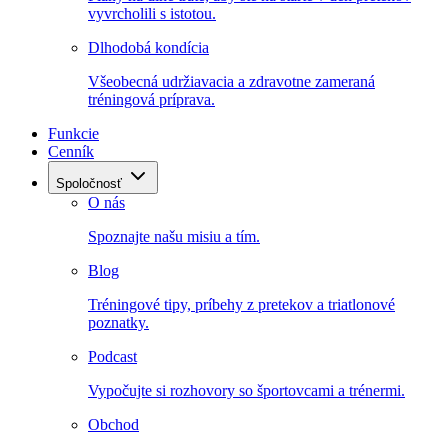
vyvrcholili s istotou.
Dlhodobá kondícia
Všeobecná udržiavacia a zdravotne zameraná
tréningová príprava.
Funkcie
Cenník
Spoločnosť
O nás
Spoznajte našu misiu a tím.
Blog
Tréningové tipy, príbehy z pretekov a triatlonové
poznatky.
Podcast
Vypočujte si rozhovory so športovcami a trénermi.
Obchod