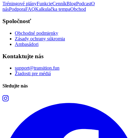
Tréningové plány
Funkcie
Cenník
Blog
Podcast
O
nás
Podpora
FAQ
Kalkulačka tempa
Obchod
Spoločnosť
Obchodné podmienky
Zásady ochrany súkromia
Ambasádori
Kontaktujte nás
support@transition.fun
Žiadosti pre médiá
Sledujte nás