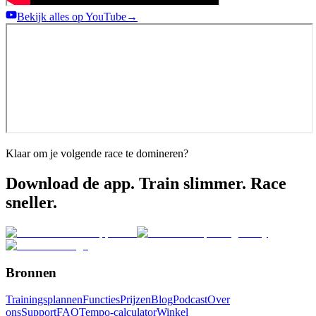
Bekijk alles op YouTube
→
Klaar om je volgende race te domineren?
Download de app. Train slimmer. Race
sneller.
Bronnen
Trainingsplannen
Functies
Prijzen
Blog
Podcast
Over
ons
Support
FAQ
Tempo-calculator
Winkel