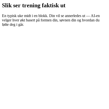
Slik ser trening faktisk ut
En typisk uke midt i en blokk. Din vil se annerledes ut — AI-en
velger hver økt basert på formen din, søvnen din og hvordan du
følte deg i går.
Teknikk + øvelser
30–40 min
Mobilitet
10 min
Terskelintervaller
45–60 min