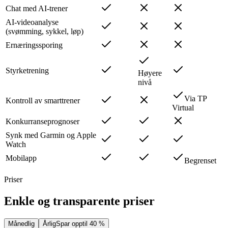
Chat med AI-trener
AI-videoanalyse
(svømming, sykkel, løp)
Ernæringssporing
Styrketrening
Høyere
nivå
Via TP
Kontroll av smarttrener
Virtual
Konkurranseprognoser
Synk med Garmin og Apple
Watch
Mobilapp
Begrenset
Priser
Enkle og transparente priser
Månedlig
Årlig
Spar opptil 40 %