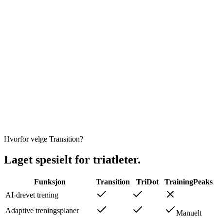
Carlos Rebelo
Triatlet
"
Et flott alternativ for nybegynnere
som ikke vil bruke $300/mnd på
en proff trener, men som ønsker
omfattende og adaptiv, strukturert
trening
med grunnleggende tilbakemeldinger og noen tips."
Luis B.
Triatlet
Hvorfor velge Transition?
Laget spesielt for triatleter.
Funksjon
Transition
TriDot
TrainingPeaks
AI-drevet trening
Adaptive treningsplaner
Manuelt