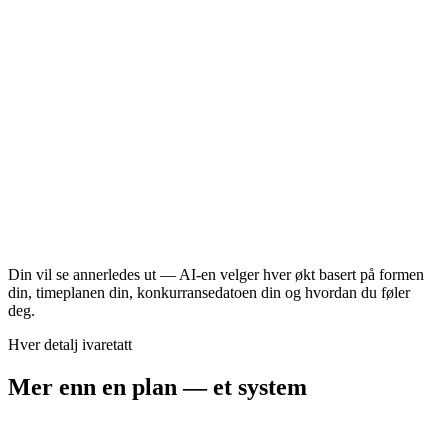
Mobilitet eller hvile
Utholdenhet
60–90 min
Intervaller eller progresjon
35–45 min
Din vil se annerledes ut — AI-en velger hver økt basert på formen
din, timeplanen din, konkurransedatoen din og hvordan du føler
deg.
Hver detalj ivaretatt
Mer enn en plan — et system