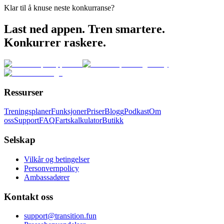
Klar til å knuse neste konkurranse?
Last ned appen. Tren smartere.
Konkurrer raskere.
Ressurser
Treningsplaner
Funksjoner
Priser
Blogg
Podkast
Om
oss
Support
FAQ
Fartskalkulator
Butikk
Selskap
Vilkår og betingelser
Personvernpolicy
Ambassadører
Kontakt oss
support@transition.fun