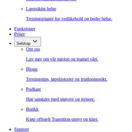
Langsiktig helse
Treningsplaner for vedlikehold og bedre helse.
Funksjoner
Priser
Selskap
Om oss
Lær mer om vår misjon og teamet vårt.
Blogg
Treningstips, løpshistorier og triatloninnsikt.
Podkast
Hør samtaler med utøvere og trenere.
Butikk
Kjøp offisielt Transition-utstyr og klær.
Support