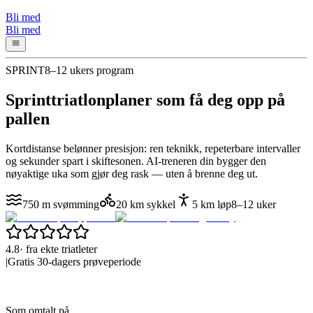
Bli med
Bli med
SPRINT
8–12 ukers program
Sprinttriatlonplaner som
få deg opp på
pallen
Kortdistanse belønner presisjon: ren teknikk, repeterbare intervaller
og sekunder spart i skiftesonen. AI-treneren din bygger den
nøyaktige uka som gjør deg rask — uten å brenne deg ut.
750 m svømming
20 km sykkel
5 km løp
8–12 uker
4.8
·
fra ekte triatleter
|
Gratis 30-dagers prøveperiode
Som omtalt på