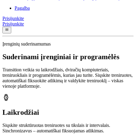
Pagalba
Prisijunkite
Prisijunkite
Įrenginių suderinamumas
Suderinami įrenginiai ir programėlės
Transition veikia su laikrodžiais, dviračių kompiuteriais,
treniruokliais ir programėlėmis, kurias jau turite. Siųskite treniruotes,
automatiškai fiksuokite atlikimą ir valdykite treniruoklį – viskas
vienoje platformoje.
Laikrodžiai
Siųskite struktūruotas treniruotes su tikslais ir intervalais.
Sinchronizavus – automatiškai fiksuojamas atlikimas.