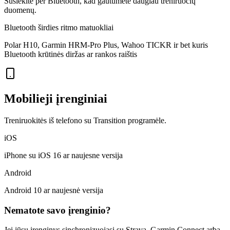
Susiekite per Bluetooth, kad gautumėte daugiau treniruočių
duomenų.
Bluetooth širdies ritmo matuokliai
Polar H10, Garmin HRM-Pro Plus, Wahoo TICKR ir bet kuris
Bluetooth krūtinės diržas ar rankos raištis
Mobilieji įrenginiai
Treniruokitės iš telefono su Transition programėle.
iOS
iPhone su iOS 16 ar naujesne versija
Android
Android 10 ar naujesnė versija
Nematote savo įrenginio?
Jei jūsų įrenginys sinchronizuojasi su Strava, Garmin Connect arba