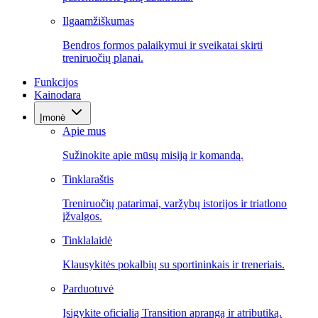
Ilgaamžiškumas
Bendros formos palaikymui ir sveikatai skirti
treniruočių planai.
Funkcijos
Kainodara
Įmonė
Apie mus
Sužinokite apie mūsų misiją ir komandą.
Tinklaraštis
Treniruočių patarimai, varžybų istorijos ir triatlono
įžvalgos.
Tinklalaidė
Klausykitės pokalbių su sportininkais ir treneriais.
Parduotuvė
Įsigykite oficialią Transition aprangą ir atributiką.