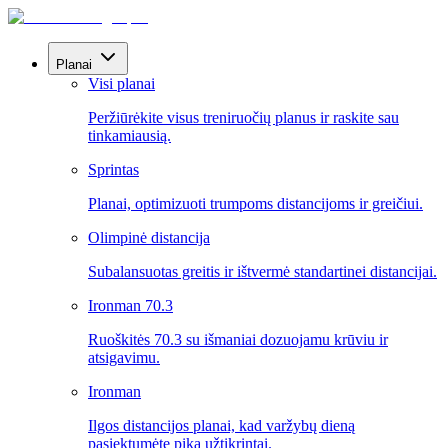
Planai
Visi planai
Peržiūrėkite visus treniruočių planus ir raskite sau
tinkamiausią.
Sprintas
Planai, optimizuoti trumpoms distancijoms ir greičiui.
Olimpinė distancija
Subalansuotas greitis ir ištvermė standartinei distancijai.
Ironman 70.3
Ruoškitės 70.3 su išmaniai dozuojamu krūviu ir
atsigavimu.
Ironman
Ilgos distancijos planai, kad varžybų dieną
pasiektumėte piką užtikrintai.