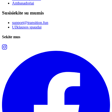
Ambasadoriai
Susisiekite su mumis
support@transition.fun
Užklausos spaudai
Sekite mus