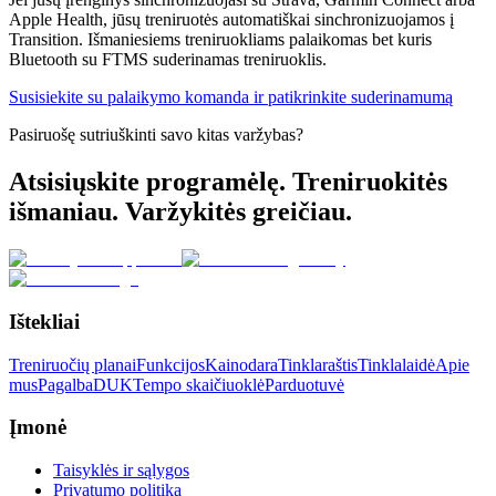
Apple Health, jūsų treniruotės automatiškai sinchronizuojamos į
Transition. Išmaniesiems treniruokliams palaikomas bet kuris
Bluetooth su FTMS suderinamas treniruoklis.
Susisiekite su palaikymo komanda ir patikrinkite suderinamumą
Pasiruošę sutriuškinti savo kitas varžybas?
Atsisiųskite programėlę. Treniruokitės
išmaniau. Varžykitės greičiau.
Ištekliai
Treniruočių planai
Funkcijos
Kainodara
Tinklaraštis
Tinklalaidė
Apie
mus
Pagalba
DUK
Tempo skaičiuoklė
Parduotuvė
Įmonė
Taisyklės ir sąlygos
Privatumo politika