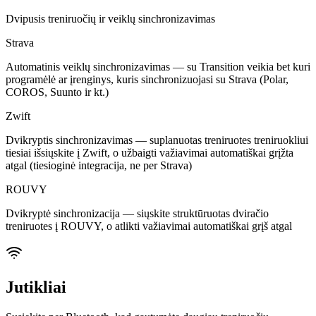
Dvipusis treniruočių ir veiklų sinchronizavimas
Strava
Automatinis veiklų sinchronizavimas — su Transition veikia bet kuri
programėlė ar įrenginys, kuris sinchronizuojasi su Strava (Polar,
COROS, Suunto ir kt.)
Zwift
Dvikryptis sinchronizavimas — suplanuotas treniruotes treniruokliui
tiesiai išsiųskite į Zwift, o užbaigti važiavimai automatiškai grįžta
atgal (tiesioginė integracija, ne per Strava)
ROUVY
Dvikryptė sinchronizacija — siųskite struktūruotas dviračio
treniruotes į ROUVY, o atlikti važiavimai automatiškai grįš atgal
Jutikliai