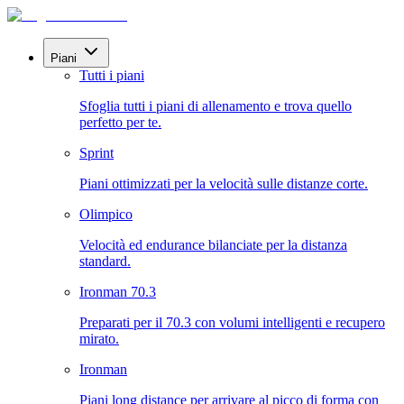
Piani
Tutti i piani
Sfoglia tutti i piani di allenamento e trova quello
perfetto per te.
Sprint
Piani ottimizzati per la velocità sulle distanze corte.
Olimpico
Velocità ed endurance bilanciate per la distanza
standard.
Ironman 70.3
Preparati per il 70.3 con volumi intelligenti e recupero
mirato.
Ironman
Piani long distance per arrivare al picco di forma con