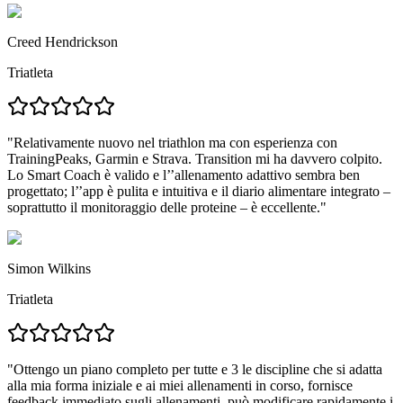
Creed Hendrickson
Triatleta
"Relativamente nuovo nel triathlon ma con esperienza con
TrainingPeaks, Garmin e Strava.
Transition mi ha davvero colpito.
Lo Smart Coach è valido e l’’allenamento adattivo sembra ben
progettato; l’’app è pulita e intuitiva e
il diario alimentare integrato –
soprattutto il monitoraggio delle proteine – è eccellente.
"
Simon Wilkins
Triatleta
"
Ottengo un piano completo per tutte e 3 le discipline che si adatta
alla mia forma iniziale e ai miei allenamenti in corso,
fornisce
feedback immediato sugli allenamenti, può modificare rapidamente i