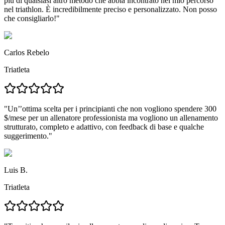
più di qualsiasi altro metodo che abbia incontrato
nel mio percorso
nel triathlon. È incredibilmente preciso e personalizzato.
Non posso
che consigliarlo!
"
Carlos Rebelo
Triatleta
"
Un’’ottima scelta per i principianti
che non vogliono spendere 300
$/mese per un allenatore professionista ma vogliono un
allenamento
strutturato, completo e adattivo
, con feedback di base e qualche
suggerimento."
Luis B.
Triatleta