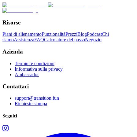
Risorse
Piani di allenamento
Funzionalità
Prezzi
Blog
Podcast
Chi
siamo
Assistenza
FAQ
Calcolatore del passo
Negozio
Azienda
Termini e condizioni
Informativa sulla privacy
Ambassador
Contattaci
support@transition.fun
Richieste stampa
Seguici