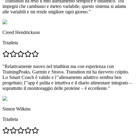
"
Transition ha reso il mio allenamento semplice e dinamico.
Tra
impegni che cambiano e meteo variabile, questo sistema si adatta
alle variabili e
mi rende migliore ogni giorno.
"
Creed Hendrickson
Triatleta
"Relativamente nuovo nel triathlon ma con esperienza con
TrainingPeaks, Garmin e Strava.
Transition mi ha davvero colpito.
Lo Smart Coach è valido e l’’allenamento adattivo sembra ben
progettato; l’’app è pulita e intuitiva e
il diario alimentare integrato –
soprattutto il monitoraggio delle proteine – è eccellente.
"
Simon Wilkins
Triatleta