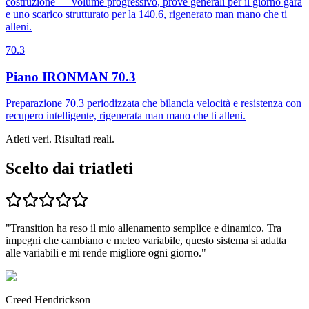
costruzione — volume progressivo, prove generali per il giorno gara
e uno scarico strutturato per la 140.6, rigenerato man mano che ti
alleni.
70.3
Piano IRONMAN 70.3
Preparazione 70.3 periodizzata che bilancia velocità e resistenza con
recupero intelligente, rigenerata man mano che ti alleni.
Atleti veri. Risultati reali.
Scelto dai triatleti
"
Transition ha reso il mio allenamento semplice e dinamico.
Tra
impegni che cambiano e meteo variabile, questo sistema si adatta
alle variabili e
mi rende migliore ogni giorno.
"
Creed Hendrickson