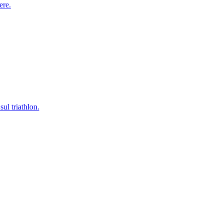
ere.
ul triathlon.