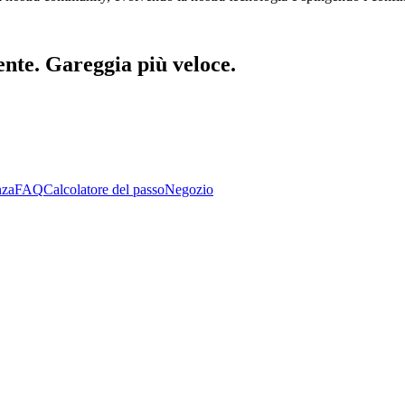
gente. Gareggia più veloce.
nza
FAQ
Calcolatore del passo
Negozio