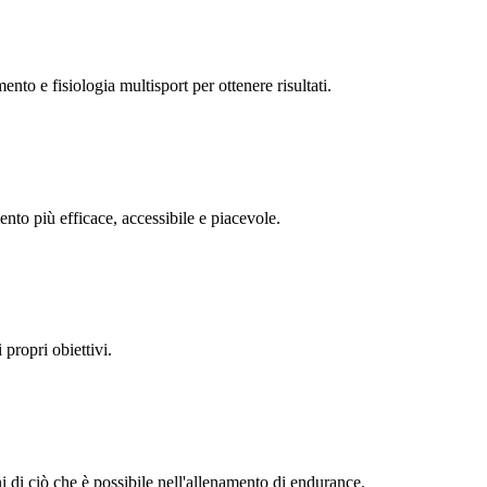
nto e fisiologia multisport per ottenere risultati.
nto più efficace, accessibile e piacevole.
propri obiettivi.
di ciò che è possibile nell'allenamento di endurance.