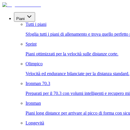
Piani
Tutti i piani
Sfoglia tutti i piani di allenamento e trova quello perfetto 
Sprint
Piani ottimizzati per la velocità sulle distanze corte.
Olimpico
Velocità ed endurance bilanciate per la distanza standard.
Ironman 70.3
Preparati per il 70.3 con volumi intelligenti e recupero mi
Ironman
Piani long distance per arrivare al picco di forma con sicu
Longevità