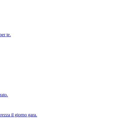
per te.
rato.
rezza il giorno gara.