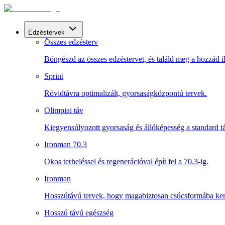
Edzéstervek
Összes edzésterv
Böngészd az összes edzéstervet, és találd meg a hozzád il
Sprint
Rövidtávra optimalizált, gyorsaságközpontú tervek.
Olimpiai táv
Kiegyensúlyozott gyorsaság és állóképesség a standard t
Ironman 70.3
Okos terheléssel és regenerációval épít fel a 70.3-ig.
Ironman
Hosszútávú tervek, hogy magabiztosan csúcsformába kerü
Hosszú távú egészség