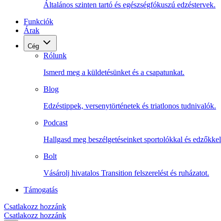
Általános szinten tartó és egészségfókuszú edzéstervek.
Funkciók
Árak
Cég
Rólunk
Ismerd meg a küldetésünket és a csapatunkat.
Blog
Edzéstippek, versenytörténetek és triatlonos tudnivalók.
Podcast
Hallgasd meg beszélgetéseinket sportolókkal és edzőkkel
Bolt
Vásárolj hivatalos Transition felszerelést és ruházatot.
Támogatás
Csatlakozz hozzánk
Csatlakozz hozzánk