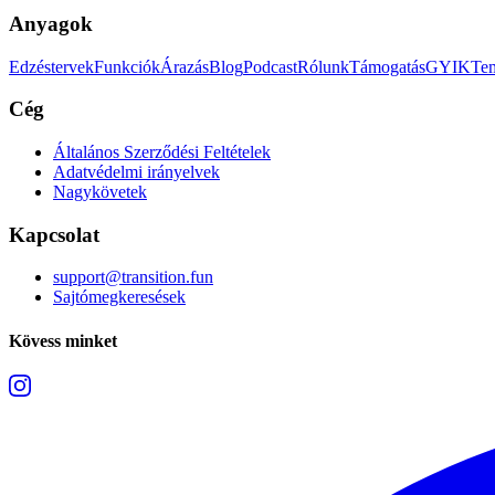
Anyagok
Edzéstervek
Funkciók
Árazás
Blog
Podcast
Rólunk
Támogatás
GYIK
Tem
Cég
Általános Szerződési Feltételek
Adatvédelmi irányelvek
Nagykövetek
Kapcsolat
support@transition.fun
Sajtómegkeresések
Kövess minket