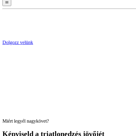
Dolgozz velünk
Személyre szabott tervek, amelyek hetente alkalmazkodnak a fejlődé
Integrálható a Garminnal, a Stravával, a Wahoo-val és még sok mássa
AI-edző 0–24-ben elérhető edzéskérdésekre
Miért legyél nagykövet?
Képviseld a triatlonedzés jövőjét