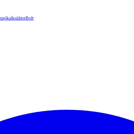
pókalkulátor
Bolt