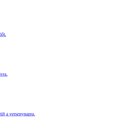
lőt.
ávra.
lj a versenynapra.