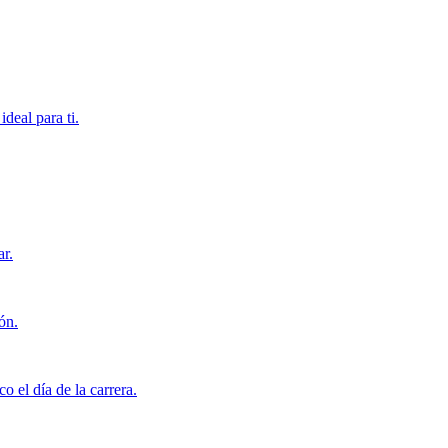
deal para ti.
ar.
ón.
o el día de la carrera.