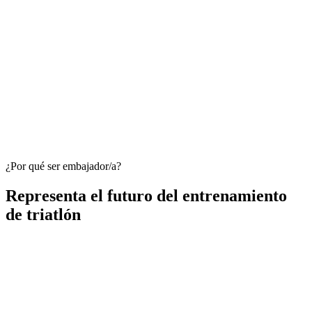
Planes personalizados que se adaptan cada semana a tu progreso
Se integra con Garmin, Strava, Wahoo y más
Entrenador con IA disponible 24/7 para dudas de entrenamiento
¿Por qué ser embajador/a?
Representa el futuro del entrenamiento
de triatlón