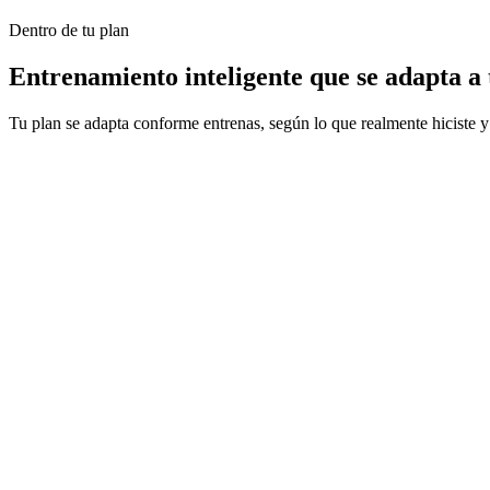
Dentro de tu plan
Entrenamiento inteligente que se adapta a 
Tu plan se adapta conforme entrenas, según lo que realmente hiciste 
Carga adaptativa según tu estrés de entrenamiento y cómo re
Envía cualquier entrenamiento a tu Garmin o a tu entrenad
¿Te saltaste una sesión? Reacomoda la semana en lugar de h
Chatea con tu coach de IA cuando quieras para pedir conse