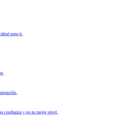
deal para ti.
ar.
uperación.
con confianza y en tu mejor nivel.