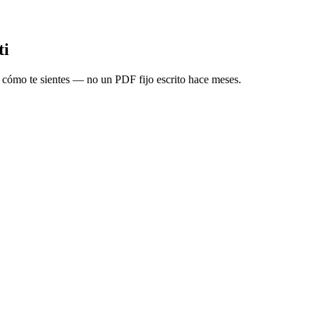
ti
y cómo te sientes — no un PDF fijo escrito hace meses.
gistraste cada sesión
or con un toque
acerte sentir culpable
jos o cambiar sesiones