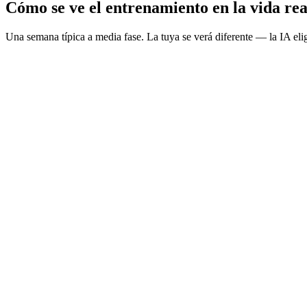
Cómo se ve el entrenamiento en la vida rea
Una semana típica a media fase. La tuya se verá diferente — la IA elig
Técnica + ejercicios
30–40 min
Movilidad
10 min
Intervalos de umbral
45–60 min
Carrera brick
10–15 min