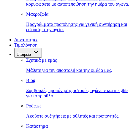
κορυφώσετε με αυτοπεποίθηση την ημέρα του αγώνα.
Μακροζωία
Προγράμματα προπόνησης για γενική συντήρηση και
εστίαση στην υγεία.
Δυνατότητες
Τιμολόγηση
Εταιρεία
Σχετικά με εμάς
Μάθετε για την αποστολή και την ομάδα μας.
Blog
Συμβουλές προπόνησης, ιστορίες αγώνων και insights
για το τρίαθλο.
Podcast
Ακούστε συζητήσεις με αθλητές και προπονητές.
Κατάστημα