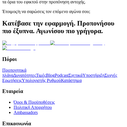
τα όρια του εφικτού στην προπόνηση αντοχής.
Έτοιμος/η να σαρώσεις τον επόμενο αγώνα σου;
Κατέβασε την εφαρμογή. Προπονήσου
πιο έξυπνα. Αγωνίσου πιο γρήγορα.
Πόροι
Προπονητικά
πλάνα
Δυνατότητες
Τιμές
Blog
Podcast
Σχετικά
Υποστήριξη
Συχνές
Ερωτήσεις
Υπολογιστής Ρυθμού
Κατάστημα
Εταιρεία
Όροι & Προϋποθέσεις
Πολιτική Απορρήτου
Ambassadors
Επικοινωνία