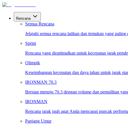
Rencana
Semua Rencana
Jelajahi semua rencana latihan dan temukan yang paling
Sprint
Rencana yang dioptimalkan untuk kecepatan jarak pende
Olimpik
Keseimbangan kecepatan dan daya tahan untuk jarak sta
IRONMAN 70.3
Bersiap menuju 70.3 dengan volume dan pemulihan yang
IRONMAN
Rencana jarak jauh agar Anda mencapai puncak performa 
Panjang Umur