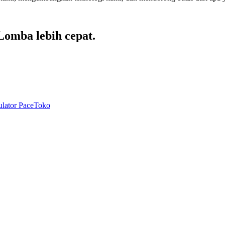
 Lomba lebih cepat.
lator Pace
Toko