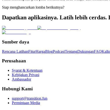
Siap menghancurkan lomba berikutnya?
Dapatkan aplikasinya. Latih lebih cerdas.
Sumber daya
Rencana Latihan
Fitur
Harga
Blog
Podcast
Tentang
Dukungan
FAQ
Kalku
Perusahaan
Syarat & Ketentuan
Kebijakan Privasi
Ambassador
Hubungi Kami
support@transition.fun
Permintaan Media