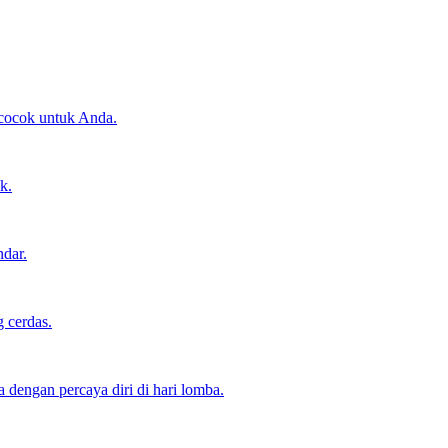
 cocok untuk Anda.
k.
ndar.
 cerdas.
dengan percaya diri di hari lomba.