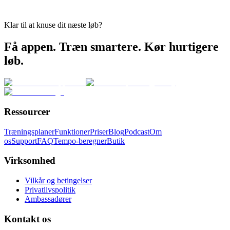
Klar til at knuse dit næste løb?
Få appen. Træn smartere. Kør hurtigere
løb.
Ressourcer
Træningsplaner
Funktioner
Priser
Blog
Podcast
Om
os
Support
FAQ
Tempo-beregner
Butik
Virksomhed
Vilkår og betingelser
Privatlivspolitik
Ambassadører
Kontakt os