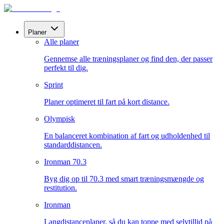
Planer
Alle planer
Gennemse alle træningsplaner og find den, der passer
perfekt til dig.
Sprint
Planer optimeret til fart på kort distance.
Olympisk
En balanceret kombination af fart og udholdenhed til
standarddistancen.
Ironman 70.3
Byg dig op til 70.3 med smart træningsmængde og
restitution.
Ironman
Langdistanceplaner, så du kan toppe med selvtillid på