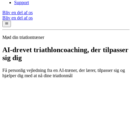
Support
Bliv en del af os
Bliv en del af os
Mød din triatlontræner
AI-drevet triathloncoaching, der tilpasser
sig dig
Få personlig vejledning fra en AI-træner, der lærer, tilpasser sig og
hjælper dig med at nå dine triatlonmål
Din AI-triatlontræner
Mød din personlige AI-træner – en avanceret træningsmakker, der
forstår triatlonvidenskab, analyserer din præstation og laver
personlige planer, der udvikler sig i takt med dine fremskridt.