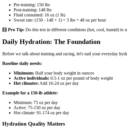
Pre-training: 150 lbs
Post-training: 148 lbs
Fluid consumed: 16 oz (1 lb)
Sweat rate: (150 - 148 + 1) = 3 lbs = 48 oz per hour
🧮
Pro Tip:
Do this test in different conditions (hot, cool, humid) t
Daily Hydration: The Foundation
Before we talk about training and racing, let's nail your everyday hydr
Baseline daily needs:
Minimum:
Half your body weight in ounces
Active individuals:
0.5-1 oz per pound of body weight
Hot climates:
Add 16-24 oz per day
Example for a 150-lb athlete:
Minimum: 75 oz per day
Active: 75-150 oz per day
Hot climate: 91-174 oz per day
Hydration Quality Matters