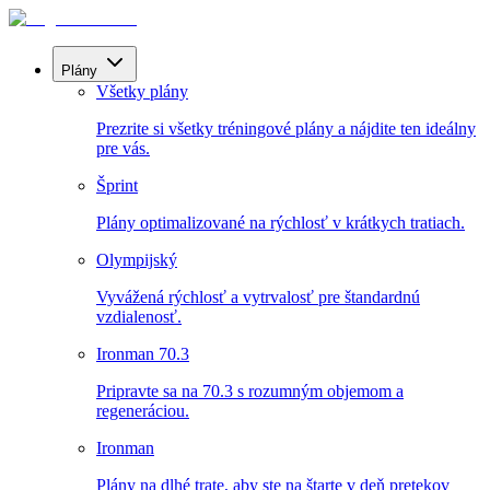
Plány
Všetky plány
Prezrite si všetky tréningové plány a nájdite ten ideálny
pre vás.
Šprint
Plány optimalizované na rýchlosť v krátkych tratiach.
Olympijský
Vyvážená rýchlosť a vytrvalosť pre štandardnú
vzdialenosť.
Ironman 70.3
Pripravte sa na 70.3 s rozumným objemom a
regeneráciou.
Ironman
Plány na dlhé trate, aby ste na štarte v deň pretekov