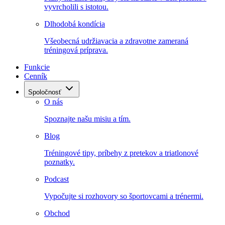
vyvrcholili s istotou.
Dlhodobá kondícia
Všeobecná udržiavacia a zdravotne zameraná
tréningová príprava.
Funkcie
Cenník
Spoločnosť
O nás
Spoznajte našu misiu a tím.
Blog
Tréningové tipy, príbehy z pretekov a triatlonové
poznatky.
Podcast
Vypočujte si rozhovory so športovcami a trénermi.
Obchod