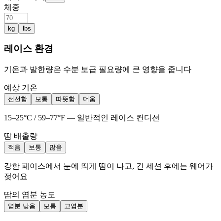
체중
kg
lbs
레이스 환경
기온과 발한량은 수분 보급 필요량에 큰 영향을 줍니다
예상 기온
선선함
보통
따뜻함
더움
15–25°C / 59–77°F — 일반적인 레이스 컨디션
땀 배출량
적음
보통
많음
강한 페이스에서 눈에 띄게 땀이 나고, 긴 세션 후에는 웨어가
젖어요
땀의 염분 농도
염분 낮음
보통
고염분