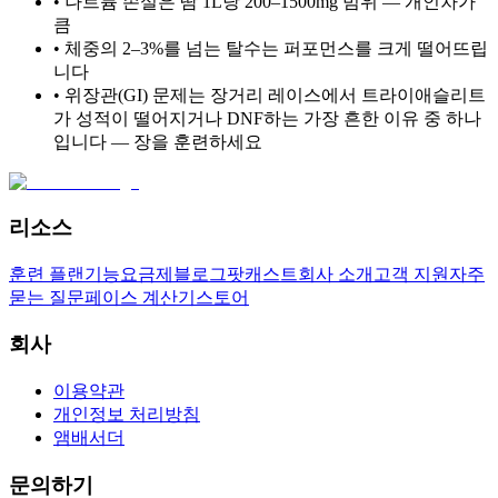
• 나트륨 손실은 땀 1L당 200–1500mg 범위 — 개인차가
큼
• 체중의 2–3%를 넘는 탈수는 퍼포먼스를 크게 떨어뜨립
니다
• 위장관(GI) 문제는 장거리 레이스에서 트라이애슬리트
가 성적이 떨어지거나 DNF하는 가장 흔한 이유 중 하나
입니다 — 장을 훈련하세요
리소스
훈련 플랜
기능
요금제
블로그
팟캐스트
회사 소개
고객 지원
자주
묻는 질문
페이스 계산기
스토어
회사
이용약관
개인정보 처리방침
앰배서더
문의하기