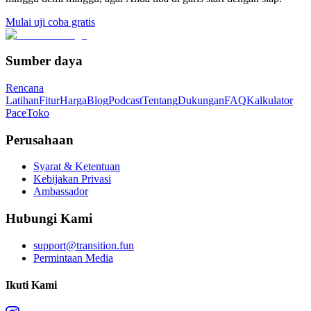
Mulai uji coba gratis
Sumber daya
Rencana
Latihan
Fitur
Harga
Blog
Podcast
Tentang
Dukungan
FAQ
Kalkulator
Pace
Toko
Perusahaan
Syarat & Ketentuan
Kebijakan Privasi
Ambassador
Hubungi Kami
support@transition.fun
Permintaan Media
Ikuti Kami