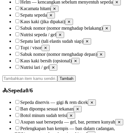
Helm — kencangkan sebelum menyentuh sepeda
✕
Kacamata hitam
✕
Sepatu sepeda
✕
Kaus kaki (jika dipakai)
✕
Sabuk nomor (nomor menghadap belakang)
✕
Nutrisi sepeda / gel
✕
Sepatu lari (tali elastis sudah siap)
✕
Topi / visor
✕
Sabuk nomor (nomor menghadap depan)
✕
Kaus kaki bersih (opsional)
✕
Nutrisi lari / gel
✕
Tambah
🚴
Sepeda
0
/
6
Sepeda diservis — gigi & rem dicek
✕
Ban dipompa sesuai tekanan
✕
Botol minum sudah terisi
✕
Asupan saat bersepeda — gel, bar, permen kunyah
✕
Perlengkapan ban kempis — ban dalam cadangan,