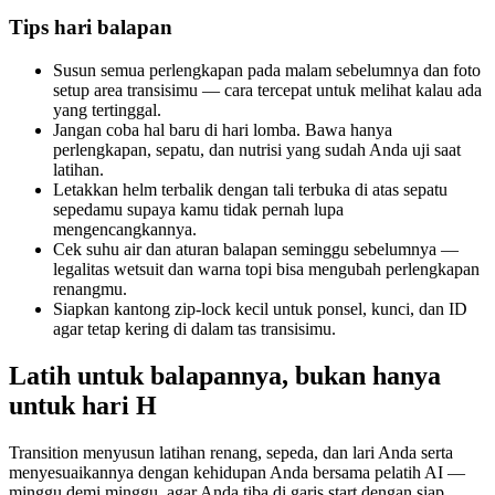
Tips hari balapan
Susun semua perlengkapan pada malam sebelumnya dan foto
setup area transisimu — cara tercepat untuk melihat kalau ada
yang tertinggal.
Jangan coba hal baru di hari lomba. Bawa hanya
perlengkapan, sepatu, dan nutrisi yang sudah Anda uji saat
latihan.
Letakkan helm terbalik dengan tali terbuka di atas sepatu
sepedamu supaya kamu tidak pernah lupa
mengencangkannya.
Cek suhu air dan aturan balapan seminggu sebelumnya —
legalitas wetsuit dan warna topi bisa mengubah perlengkapan
renangmu.
Siapkan kantong zip-lock kecil untuk ponsel, kunci, dan ID
agar tetap kering di dalam tas transisimu.
Latih untuk balapannya, bukan hanya
untuk hari H
Transition menyusun latihan renang, sepeda, dan lari Anda serta
menyesuaikannya dengan kehidupan Anda bersama pelatih AI —
minggu demi minggu, agar Anda tiba di garis start dengan siap.