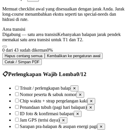
Memuat checklist awal yang disesuaikan dengan jarak Anda. Jarak
long-course menambahkan ekstra seperti tas special-needs dan
hidrasi di rute.
Area transisi
Digabung — satu area transisi
Kebanyakan balapan jarak pendek
memakai satu area transisi untuk T1 dan T2.
0 dari 43 sudah dikemas
0
%
Hapus centang semua
Kembalikan ke pengaturan awal
Cetak / Simpan PDF
📋
Perlengkapan Wajib Lomba
0
/
12
Trisuit / perlengkapan balap
✕
Nomor peserta & sabuk nomor
✕
Chip waktu + strap pergelangan kaki
✕
Penandaan tubuh (pagi hari balapan)
✕
ID foto & konfirmasi balapan
✕
Jam GPS (terisi daya)
✕
Sarapan pra-balapan & asupan energi pagi
✕