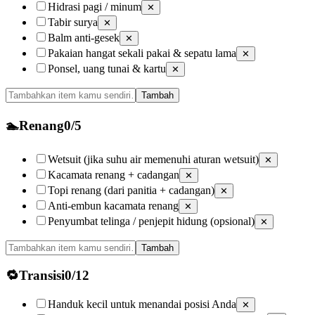
Hidrasi pagi / minum
✕
Tabir surya
✕
Balm anti-gesek
✕
Pakaian hangat sekali pakai & sepatu lama
✕
Ponsel, uang tunai & kartu
✕
Tambah
🏊
Renang
0
/
5
Wetsuit (jika suhu air memenuhi aturan wetsuit)
✕
Kacamata renang + cadangan
✕
Topi renang (dari panitia + cadangan)
✕
Anti-embun kacamata renang
✕
Penyumbat telinga / penjepit hidung (opsional)
✕
Tambah
🔁
Transisi
0
/
12
Handuk kecil untuk menandai posisi Anda
✕