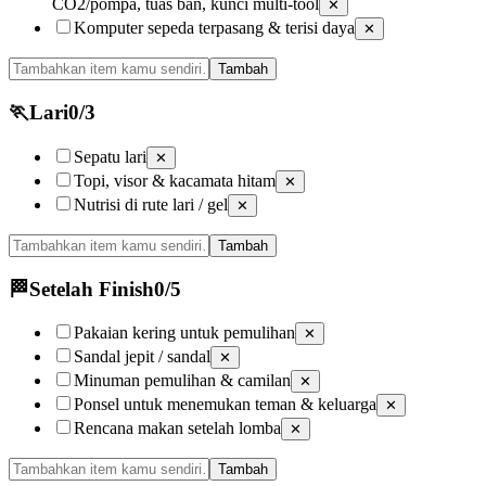
CO2/pompa, tuas ban, kunci multi-tool
✕
Komputer sepeda terpasang & terisi daya
✕
Tambah
🏃
Lari
0
/
3
Sepatu lari
✕
Topi, visor & kacamata hitam
✕
Nutrisi di rute lari / gel
✕
Tambah
🏁
Setelah Finish
0
/
5
Pakaian kering untuk pemulihan
✕
Sandal jepit / sandal
✕
Minuman pemulihan & camilan
✕
Ponsel untuk menemukan teman & keluarga
✕
Rencana makan setelah lomba
✕
Tambah