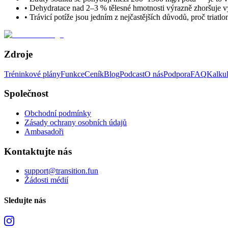
• Dehydratace nad 2–3 % tělesné hmotnosti výrazně zhoršuje 
• Trávicí potíže jsou jedním z nejčastějších důvodů, proč triat
Zdroje
Tréninkové plány
Funkce
Ceník
Blog
Podcast
O nás
Podpora
FAQ
Kalku
Společnost
Obchodní podmínky
Zásady ochrany osobních údajů
Ambasadoři
Kontaktujte nás
support@transition.fun
Žádosti médií
Sledujte nás