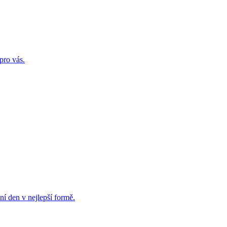
pro vás.
í den v nejlepší formě.