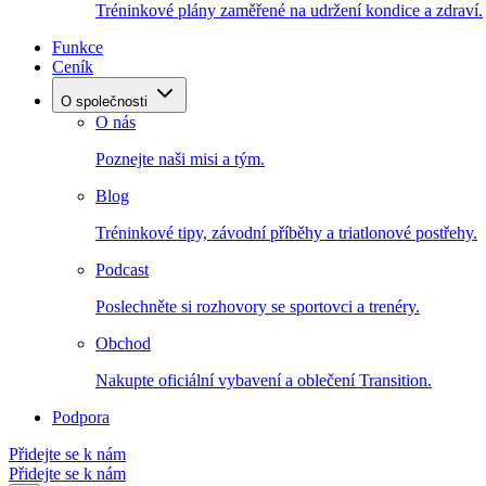
Tréninkové plány zaměřené na udržení kondice a zdraví.
Funkce
Ceník
O společnosti
O nás
Poznejte naši misi a tým.
Blog
Tréninkové tipy, závodní příběhy a triatlonové postřehy.
Podcast
Poslechněte si rozhovory se sportovci a trenéry.
Obchod
Nakupte oficiální vybavení a oblečení Transition.
Podpora
Přidejte se k nám
Přidejte se k nám