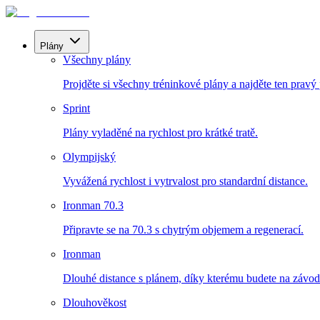
Plány
Všechny plány
Projděte si všechny tréninkové plány a najděte ten pravý 
Sprint
Plány vyladěné na rychlost pro krátké tratě.
Olympijský
Vyvážená rychlost i vytrvalost pro standardní distance.
Ironman 70.3
Připravte se na 70.3 s chytrým objemem a regenerací.
Ironman
Dlouhé distance s plánem, díky kterému budete na závodn
Dlouhověkost