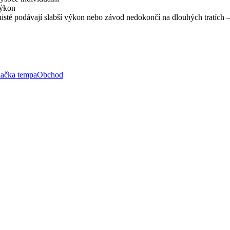
výkon
lonisté podávají slabší výkon nebo závod nedokončí na dlouhých tratích 
lačka tempa
Obchod