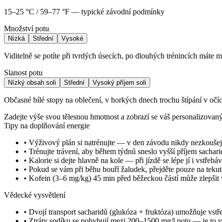
15–25 °C / 59–77 °F — typické závodní podmínky
Množství potu
Nízká
Střední
Vysoké
Viditelně se potíte při tvrdých úsecích, po dlouhých trénincích máte 
Slanost potu
Nízký obsah soli
Střední
Vysoký příjem soli
Občasné bílé stopy na oblečení, v horkých dnech trochu štípání v očí
Zadejte výše svou tělesnou hmotnost a zobrazí se váš personalizovan
Tipy na doplňování energie
• Výživový plán si natrénujte — v den závodu nikdy nezkoušej
• Trénujte trávení, aby během týdnů sneslo vyšší příjem sachar
• Kalorie si dejte hlavně na kole — při jízdě se lépe jí i vstřebá
• Pokud se vám při běhu bouří žaludek, přejděte pouze na tekut
• Kofein (3–6 mg/kg) 45 min před běžeckou částí může zlepšit
Vědecké vysvětlení
• Dvojí transport sacharidů (glukóza + fruktóza) umožňuje vst
• Ztráty sodíku se pohybují mezi 200–1500 mg/l potu — je to v