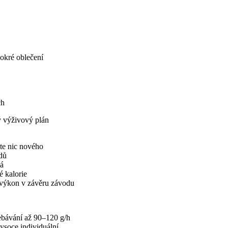
mokré oblečení
ch
ý výživový plán
te nic nového
idů
vá
é kalorie
 výkon v závěru závodu
řebávání až 90–120 g/h
ysoce individuální