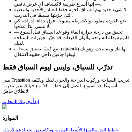
— إنها أسرع طريقة لاكتشاف أي غرض ناقص.
لا شيء جديد يوم السباق. احزم فقط العتاد والأحذية والتغذية
التي جرّبتها مسبقًا في التدريب.
ضع الخوذة مقلوبة والأشرطة مفتوحة فوق حذاء الدراجة كي
لا تنسى أبدًا إغلاقها.
تحقق من درجة حرارة الماء وقواعد السباق قبل أسبوع —
قانونية بدلة السباحة وألوان القبعات قد تغيّر تجهيزات السباحة
لديك.
ضع كيسًا صغيرًا بسحاب (zip-lock) لهاتفك ومفاتيحك وهويتك
ليبقوا جافين داخل حقيبة الانتقال.
تدرّب للسباق، وليس ليوم السباق فقط
يبني Transition تدريب السباحة وركوب الدراجة والجري لديك ويكيّفه
مع حياتك عبر مدرب AI — أسبوعًا بعد أسبوع، لتصل إلى خط
الانطلاق جاهزًا.
ابدأ تجربتك المجانية
الموارد
خطط التدريب
الميزات
الأسعار
المدونة
بودكاست
من نحن
الدعم
الأسئلة