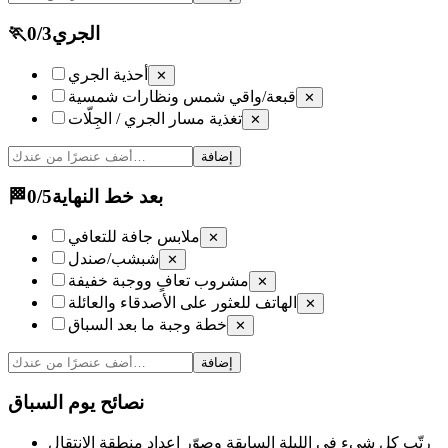
الجري
3
/
0
🏃
أحذية الجري
✕
قبعة/واقي شمس ونظارات شمسية
✕
تغذية مسار الجري / الجِلّات
✕
إضافة
بعد خط النهاية
5
/
0
🏁
ملابس جافة للتعافي
✕
شبشب/صندل
✕
مشروب تعافٍ ووجبة خفيفة
✕
الهاتف للعثور على الأصدقاء والعائلة
✕
خطة وجبة ما بعد السباق
✕
إضافة
نصائح يوم السباق
رتّب كل شيء في الليلة السابقة وصوّر إعداد منطقة الانتقال