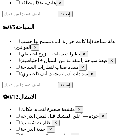
هاتف، نقدًا وبطاقة
✕
إضافة
السباحة
5
/
0
🏊
بدلة سباحة (إذا كانت حرارة الماء تسمح بها حسب
القوانين)
✕
نظارات سباحة + زوج احتياطي
✕
قبعة سباحة (المقدمة من السباق + احتياطية)
✕
مضاد ضباب لنظارات السباحة
✕
سدادات أذن / مشبك أنف (اختياري)
✕
إضافة
الانتقال
12
/
0
🔁
منشفة صغيرة لتحديد مكانك
✕
خوذة — أغلق المشبك قبل لمس الدراجة
✕
نظارات شمسية
✕
أحذية الدراجة
✕