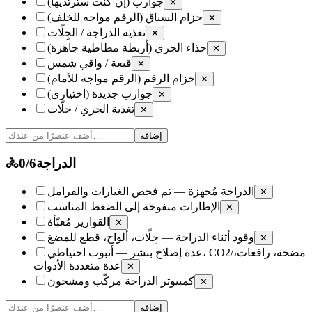
جوارب (إن كنت سترتديها)
✕
حزام السباق (الرقم مواجه للخلف)
✕
تغذية الدراجة / الجِلّات
✕
حذاء الجري (أربطة مطاطية جاهزة)
✕
قبعة / واقي شمس
✕
حزام الرقم (الرقم مواجه للأمام)
✕
جوارب جديدة (اختياري)
✕
تغذية الجري / جلّات
✕
إضافة
الدراجة
6
/
0
🚴
الدراجة مُجهزة — تم فحص الغيارات والفرامل
✕
الإطارات منفوخة إلى الضغط المناسب
✕
القوارير مُعبّأة
✕
وقود أثناء الدراجة — جِلّات، ألواح، قطع للمضغ
✕
عدة إصلاح بنشر — أنبوب احتياطي، CO2/مضخة، رافعات،
عدة متعددة الأدوات
✕
كمبيوتر الدراجة مركّب ومشحون
✕
إضافة