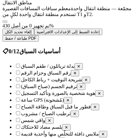
مناطق الانتقال
مجمّعة — منطقة انتقال واحدة
معظم سباقات المسافات القصيرة
تستخدم منطقة انتقال واحدة لكلٍ من T1 وT2.
%
تم تجهيز 0 من أصل 43
0
إعادة الضبط إلى الإعدادات الافتراضية
إلغاء تحديد الكل
طباعة / حفظ PDF
أساسيات السباق
12
/
0
📋
بدلة ترياثلون / طقم السباق
✕
رقم السباق وحزام الرقم
✕
شريحة التوقيت + رباط الكاحل
✕
ترقيم الجسم (صباح السباق)
✕
هوية شخصية بالصورة وتأكيد التسجيل
✕
ساعة GPS (مُشحونة)
✕
فطور ما قبل السباق وطاقة الصباح
✕
ترطيب الصباح / مشروب
✕
واقي شمس
✕
بلسم مضاد للاحتكاك
✕
ملابس دافئة للتخلّص منها وأحذية قديمة
✕